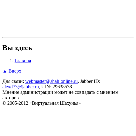
Вы здесь
Главная
▲ Вверх
Для связи:
webmaster@shah-online.ru
, Jabber ID:
alexd73@jabber.ru
, UIN: 29638538
Мнение администрации может не совпадать с мнением
авторов.
© 2005-2012 «Виртуальная Шахунья»