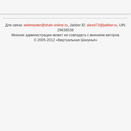
Для связи:
webmaster@shah-online.ru
, Jabber ID:
alexd73@jabber.ru
, UIN:
29638538
Мнение администрации может не совпадать с мнением авторов.
© 2005-2012 «Виртуальная Шахунья»