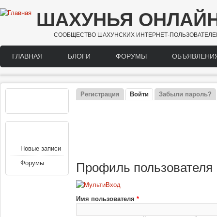
Перейти к основному содержанию
ШАХУНЬЯ ОНЛАЙ
СООБЩЕСТВО ШАХУНСКИХ ИНТЕРНЕТ-ПОЛЬЗОВАТЕЛЕ
ГЛАВНАЯ
БЛОГИ
ФОРУМЫ
ОБЪЯВЛЕНИ
Main menu
Регистрация
Войти
(активная вкладка)
Забыли пароль?
РЕКЛАМА
Главные вкладки
НАВИГАЦИЯ
Новые записи
Форумы
Профиль пользователя
Имя пользователя
*