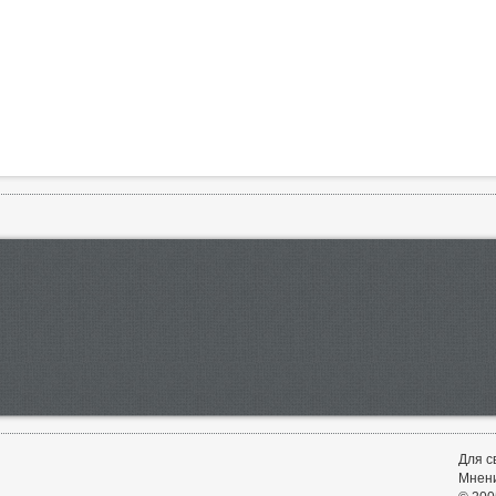
Для с
Мнени