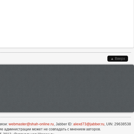
▲ Вверх
вязи:
webmaster@shah-online.ru
, Jabber ID:
alexd73@jabber.ru
, UIN: 29638538
е администрации может не совпадать с мнением авторов.