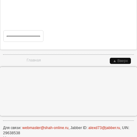
Вы здесь
Главная
▲ Вверх
Для связи:
webmaster@shah-online.ru
, Jabber ID:
alexd73@jabber.ru
, UIN:
29638538