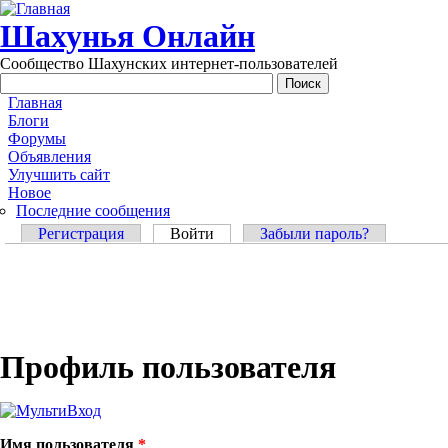
Перейти к основному содержанию
Шахунья Онлайн
Сообщество Шахунских интернет-пользователей
Main menu
Главная
Блоги
Форумы
Объявления
Улучшить сайт
Новое
Последние сообщения
Главные вкладки
Регистрация
Войти
(активная вкладка)
Забыли пароль?
Профиль пользователя
Имя пользователя
*