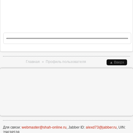
Вы здесь
Главная
»
Профиль пользователя
▲ Вверх
Для связи:
webmaster@shah-online.ru
, Jabber ID:
alexd73@jabber.ru
, UIN:
29638538