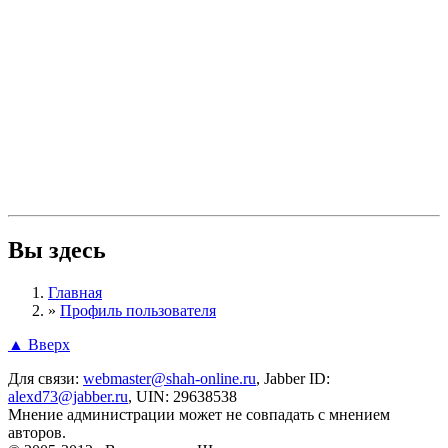
Вы здесь
Главная
»
Профиль пользователя
▲ Вверх
Для связи:
webmaster@shah-online.ru
, Jabber ID:
alexd73@jabber.ru
, UIN: 29638538
Мнение администрации может не совпадать с мнением
авторов.