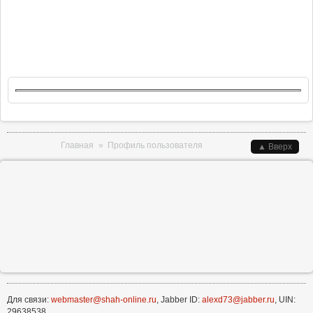
Вы здесь
Главная
»
Профиль пользователя
▲ Вверх
Для связи:
webmaster@shah-online.ru
, Jabber ID:
alexd73@jabber.ru
, UIN:
29638538