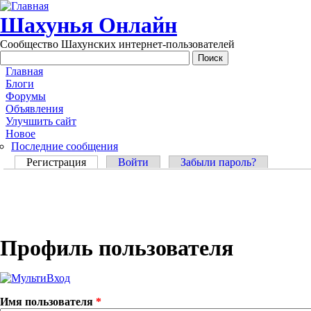
Перейти к основному содержанию
Шахунья Онлайн
Сообщество Шахунских интернет-пользователей
Main menu
Главная
Блоги
Форумы
Объявления
Улучшить сайт
Новое
Последние сообщения
Главные вкладки
Регистрация
(активная вкладка)
Войти
Забыли пароль?
Профиль пользователя
Имя пользователя
*