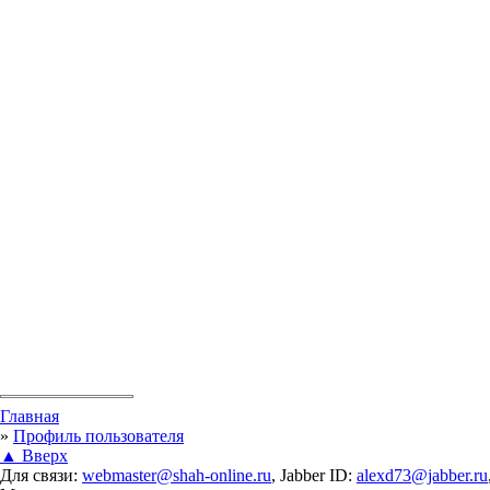
Вы здесь
Главная
»
Профиль пользователя
▲ Вверх
Для связи:
webmaster@shah-online.ru
, Jabber ID:
alexd73@jabber.ru