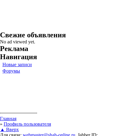
Свежие объявления
No ad viewed yet.
Реклама
Навигация
Новые записи
Форумы
Вы здесь
Главная
»
Профиль пользователя
▲ Вверх
Для связи:
webmaster@shah-online.ru
, Jabber ID: