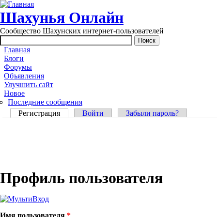
Перейти к основному содержанию
Шахунья Онлайн
Сообщество Шахунских интернет-пользователей
Main menu
Главная
Блоги
Форумы
Объявления
Улучшить сайт
Новое
Последние сообщения
Главные вкладки
Регистрация
(активная вкладка)
Войти
Забыли пароль?
Профиль пользователя
Имя пользователя
*