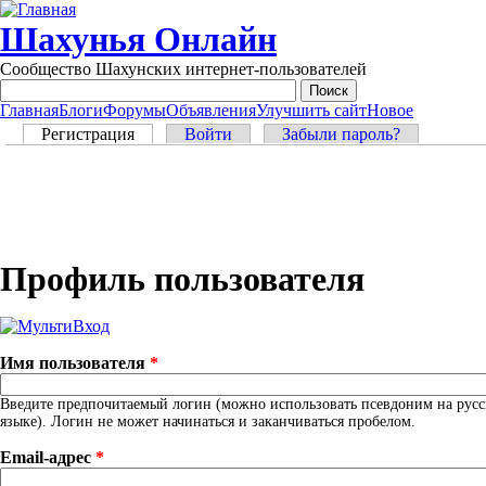
Перейти к основному содержанию
Шахунья Онлайн
Сообщество Шахунских интернет-пользователей
Главная
Блоги
Форумы
Объявления
Улучшить сайт
Новое
Main menu
Главные вкладки
Регистрация
(активная вкладка)
Войти
Забыли пароль?
Профиль пользователя
Имя пользователя
*
Введите предпочитаемый логин (можно использовать псевдоним на рус
языке). Логин не может начинаться и заканчиваться пробелом.
Email-адрес
*