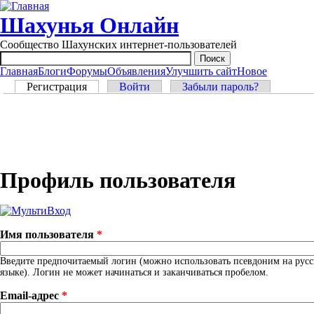
Перейти к основному содержанию
Шахунья Онлайн
Сообщество Шахунских интернет-пользователей
Главная
Блоги
Форумы
Объявления
Улучшить сайт
Новое
Main menu
Главные вкладки
Регистрация
(активная вкладка)
Войти
Забыли пароль?
Профиль пользователя
Имя пользователя
*
Введите предпочитаемый логин (можно использовать псевдоним на рус
языке). Логин не может начинаться и заканчиваться пробелом.
Email-адрес
*