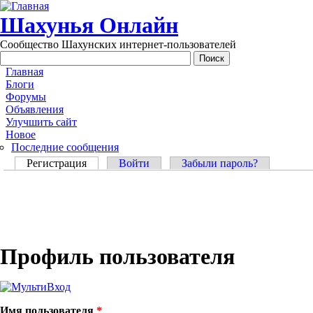
Перейти к основному содержанию
Шахунья Онлайн
Сообщество Шахунских интернет-пользователей
Main menu
Главная
Блоги
Форумы
Объявления
Улучшить сайт
Новое
Последние сообщения
Главные вкладки
Регистрация
(активная вкладка)
Войти
Забыли пароль?
Профиль пользователя
Имя пользователя
*