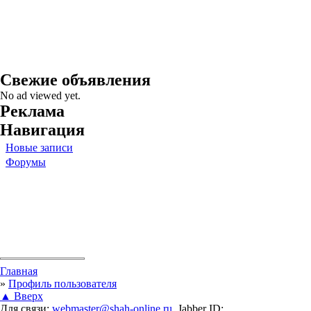
Свежие объявления
No ad viewed yet.
Реклама
Навигация
Новые записи
Форумы
Вы здесь
Главная
»
Профиль пользователя
▲ Вверх
Для связи:
webmaster@shah-online.ru
, Jabber ID: