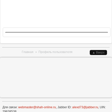
Вы здесь
Главная
»
Профиль пользователя
▲ Вверх
Для связи:
webmaster@shah-online.ru
, Jabber ID:
alexd73@jabber.ru
, UIN:
29638538