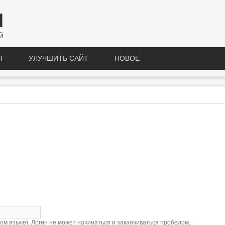
Н
Й
Я
УЛУЧШИТЬ САЙТ
НОВОЕ
м языке). Логин не может начинаться и заканчиваться пробелом.