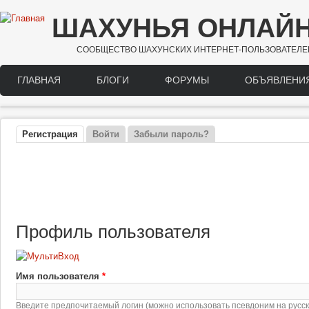
Перейти к основному содержанию
ШАХУНЬЯ ОНЛАЙ
СООБЩЕСТВО ШАХУНСКИХ ИНТЕРНЕТ-ПОЛЬЗОВАТЕЛЕ
ГЛАВНАЯ
БЛОГИ
ФОРУМЫ
ОБЪЯВЛЕНИ
Main menu
Регистрация
(активная вкладка)
Войти
Забыли пароль?
Главные вкладки
Профиль пользователя
Имя пользователя
*
Введите предпочитаемый логин (можно использовать псевдоним на русско