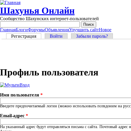
Перейти к основному содержанию
Шахунья Онлайн
Сообщество Шахунских интернет-пользователей
Главная
Блоги
Форумы
Объявления
Улучшить сайт
Новое
Main menu
Главные вкладки
Регистрация
(активная вкладка)
Войти
Забыли пароль?
Профиль пользователя
Имя пользователя
*
Введите предпочитаемый логин (можно использовать псевдоним на русск
Email-адрес
*
На указанный адрес будут отправляться письма с сайта. Почтовый адрес