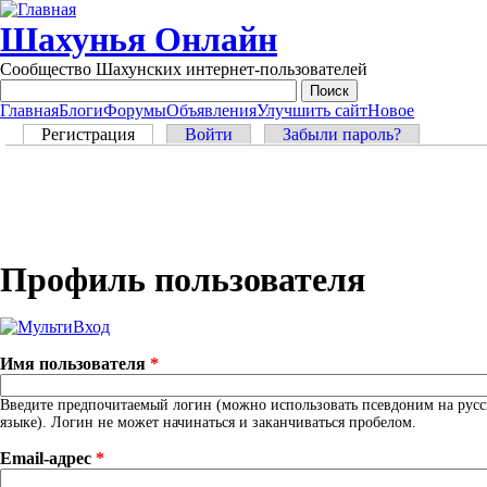
Перейти к основному содержанию
Шахунья Онлайн
Сообщество Шахунских интернет-пользователей
Главная
Блоги
Форумы
Объявления
Улучшить сайт
Новое
Main menu
Главные вкладки
Регистрация
(активная вкладка)
Войти
Забыли пароль?
Профиль пользователя
Имя пользователя
*
Введите предпочитаемый логин (можно использовать псевдоним на рус
языке). Логин не может начинаться и заканчиваться пробелом.
Email-адрес
*