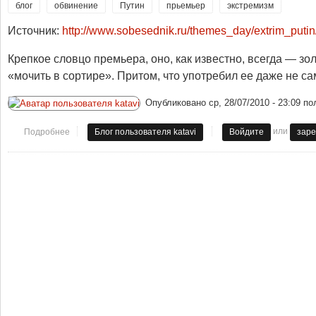
блог
обвинение
Путин
прьемьер
экстремизм
Источник:
http://www.sobesednik.ru/themes_day/extrim_pu
Крепкое словцо премьера, оно, как известно, всегда — зо
«мочить в сортире». Притом, что употребил ее даже не са
Опубликовано
ср, 28/07/2010 - 23:09
по
или
Подробнее
о Повторил Путина — экстремист
Блог пользователя katavi
Войдите
заре