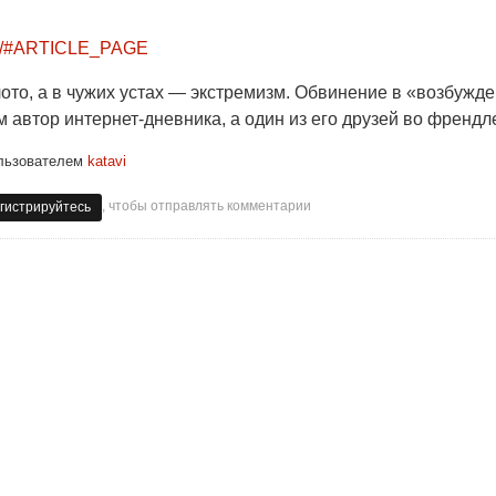
tin/#ARTICLE_PAGE
лото, а в чужих устах — экстремизм. Обвинение в «возбужд
м автор интернет-дневника, а один из его друзей во френдл
льзователем
katavi
, чтобы отправлять комментарии
гистрируйтесь