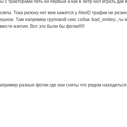
ы с тракторами петь он первый а как в литр бол играть дак в
зела. Тока ризону нет мне кажется у AlexD трафик не рези
ешное. Там например груповой секс собак :bad_smiley:, гы
сте взятия. Вот это были бы фотки!!!!!
апример разные фотки где они сняты что рядом находиться 