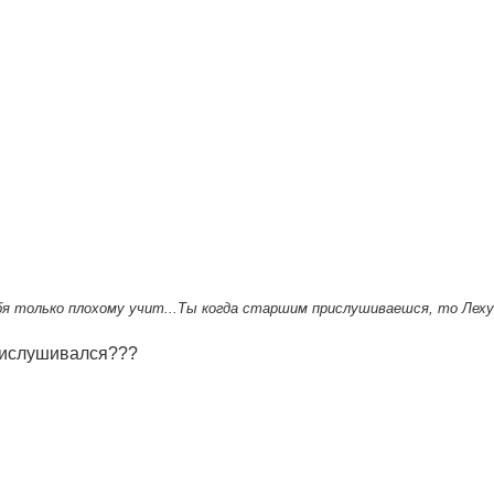
я только плохому учит...Ты когда старшим прислушиваешся, то Леху 
прислушивался???