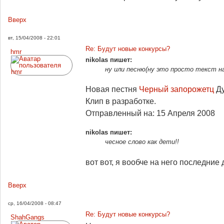
Вверх
вт, 15/04/2008 - 22:01
Re: Будут новые конкурсы?
hmr
nikolas пишет:
ну или песню(ну это просто текст на
Новая пестня
Черный запорожетц
Ду
Клип в разработке.
Отправленный на: 15 Апреля 2008
nikolas пишет:
чесное слово как дети!!
вот вот, я вообче на него последние
Вверх
ср, 16/04/2008 - 08:47
Re: Будут новые конкурсы?
ShahGangs