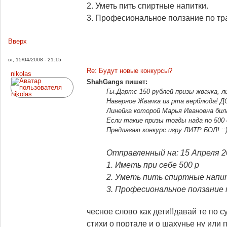
2. Уметь пить спиртные напитки.
3. Професиональное ползание по тр
Вверх
вт, 15/04/2008 - 21:15
Re: Будут новые конкурсы?
nikolas
ShahGangs пишет:
Гы.Дартс 150 рублей призы жвачка, л
Наверное Жвачка из рта верблюда! 
Линейка которой Марья Ивановна бил
Если такие призы тогды нада по 500
Предлагаю конкурс игру ЛИТР БОЛ! ::
Отправленный на: 15 Апреля 
1. Иметь при себе 500 р
2. Уметь пить спиртные напи
3. Професиональное ползание 
чесное слово как дети!!давай те по
стихи о портале и о шахунье ну или п