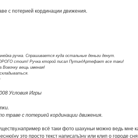
аве с потерией кординации движения.
инейка ручка. Спрашивается куда остальные деньги денут.
ДОРОГО стоит! Ручка кторой писал Путин!Артефакт все таки!
а Вовочку вещь именая!
 складываться.
)
2008
Условия Игры
тки.
по траве с потерией кординации движения.
 существу.например всё таки фото шахуньи можно ведь мне 
есню(ну это просто текст написать)ну или клип о городе сня