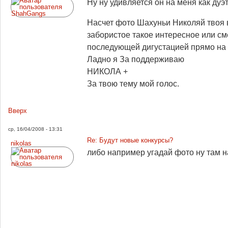
Ну ну удивляется он на меня как дуэт
Насчет фото Шахуньи Николяй твоя в
забористое такое интересное или см
последующей дигустацией прямо на ме
Ладно я За поддерживаю
НИКОЛА +
За твою тему мой голос.
Вверх
ср, 16/04/2008 - 13:31
Re: Будут новые конкурсы?
nikolas
либо например угадай фото ну там н