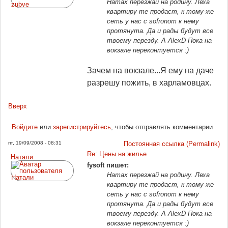
Натах перезжай на родину. Леха
квартиру те продаст, к тому-же
сеть у нас с sofronom к нему
протянута. Да и рады будут все
твоему перезду. А AlexD Пока на
вокзале переконтуется :)
Зачем на вокзале...Я ему на даче
разрешу пожить, в харламовцах.
Вверх
Войдите
или
зарегистрируйтесь
, чтобы отправлять комментарии
пт, 19/09/2008 - 08:31
Постоянная ссылка (Permalink)
Re: Цены на жилье
Натали
fysoft пишет:
Натах перезжай на родину. Леха
квартиру те продаст, к тому-же
сеть у нас с sofronom к нему
протянута. Да и рады будут все
твоему перезду. А AlexD Пока на
вокзале переконтуется :)