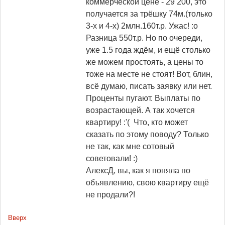
коммерческой цене - 29 200, это
получается за трёшку 74м.(только
3-х и 4-х) 2млн.160т.р. Ужас! :o
Разница 550т.р. Но по очереди,
уже 1.5 года ждём, и ещё столько
же можем простоять, а цены то
тоже на месте не стоят! Вот, блин,
всё думаю, писать заявку или нет.
Проценты пугают. Выплаты по
возрастающей. А так хочется
квартиру! :'( Что, кто может
сказать по этому поводу? Только
не так, как мне сотовый
советовали! :)
АлексД, вы, как я поняла по
объявлению, свою квартиру ещё
не продали?!
Вверх