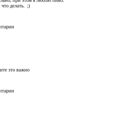
льно, при этом я люблю пиво.
что делать. ;)
ентарии
ите это важно
ентарии