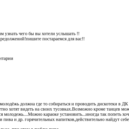
м узнать чего бы вы хотели услышать !!
редолжений!пишите постараемся для вас!!
ентарии
Но молодёжь должна где то собираться и проводить дискотеки в
ретно хотят видеть на своих тусовках.Возможно кроме танцев 
ся молодежь....Можно караоке установить...иногда так попеть х
ива и др. горячительных напитков,действительно найдут себе мест