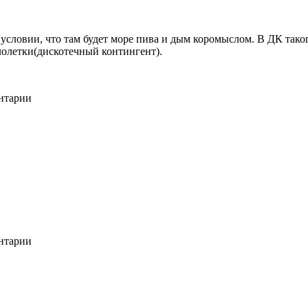
условии, что там будет море пива и дым коромыслом. В ДК тако
алолетки(дискотечный контингент).
ентарии
ентарии