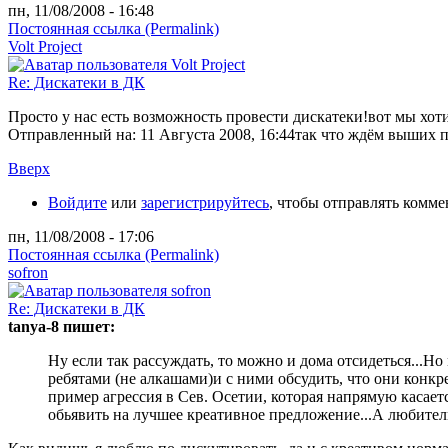
пн, 11/08/2008 - 16:48
Постоянная ссылка (Permalink)
Volt Project
Re: Дискатеки в ДК
Просто у нас есть возможность провести дискатеки!вот мы хоти
Отправленный на: 11 Августа 2008, 16:44
так что ждём выших п
Вверх
Войдите
или
зарегистрируйтесь
, чтобы отправлять комм
пн, 11/08/2008 - 17:06
Постоянная ссылка (Permalink)
sofron
Re: Дискатеки в ДК
tanya-8 пишет:
Ну если так рассуждать, то можно и дома отсидеться...
ребятами (не алкашами)и с ними обсудить, что они конк
пример агрессия в Сев. Осетии, которая напрямую касает
обьявить на лучшее креативное предложение...А любители п