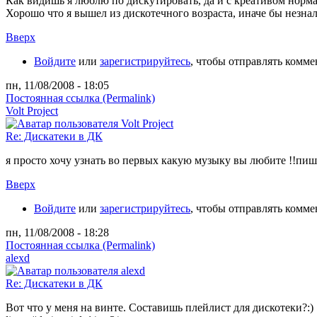
Как видишь я люблю по дискутировать, да и с креативом норма
Хорошо что я вышел из дискотечного возраста, иначе бы незнал 
Вверх
Войдите
или
зарегистрируйтесь
, чтобы отправлять комм
пн, 11/08/2008 - 18:05
Постоянная ссылка (Permalink)
Volt Project
Re: Дискатеки в ДК
я просто хочу узнать во первых какую музыку вы любите !!пиш
Вверх
Войдите
или
зарегистрируйтесь
, чтобы отправлять комм
пн, 11/08/2008 - 18:28
Постоянная ссылка (Permalink)
alexd
Re: Дискатеки в ДК
Вот что у меня на винте. Составишь плейлист для дискотеки?:)