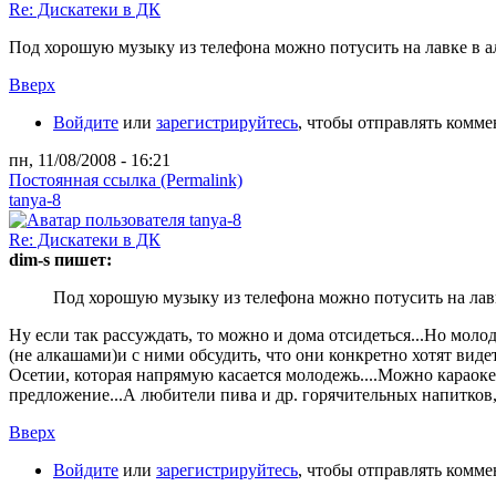
Re: Дискатеки в ДК
Под хорошую музыку из телефона можно потусить на лавке в алл
Вверх
Войдите
или
зарегистрируйтесь
, чтобы отправлять комм
пн, 11/08/2008 - 16:21
Постоянная ссылка (Permalink)
tanya-8
Re: Дискатеки в ДК
dim-s пишет:
Под хорошую музыку из телефона можно потусить на лавке
Ну если так рассуждать, то можно и дома отсидеться...Но мол
(не алкашами)и с ними обсудить, что они конкретно хотят ви
Осетии, которая напрямую касается молодежь....Можно караоке
предложение...А любители пива и др. горячительных напитков,дей
Вверх
Войдите
или
зарегистрируйтесь
, чтобы отправлять комм