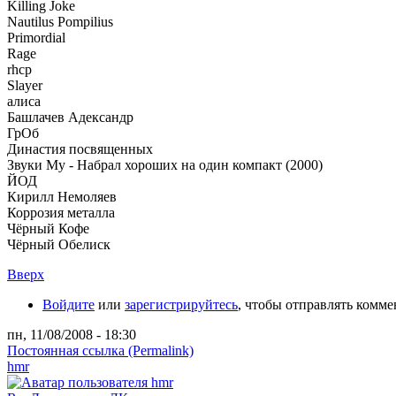
Killing Joke
Nautilus Pompilius
Primordial
Rage
rhcp
Slayer
алиса
Башлачев Адександр
ГрОб
Династия посвященных
Звуки Му - Набрал хороших на один компакт (2000)
ЙОД
Кирилл Немоляев
Коррозия металла
Чёрный Кофе
Чёрный Обелиск
Вверх
Войдите
или
зарегистрируйтесь
, чтобы отправлять комм
пн, 11/08/2008 - 18:30
Постоянная ссылка (Permalink)
hmr