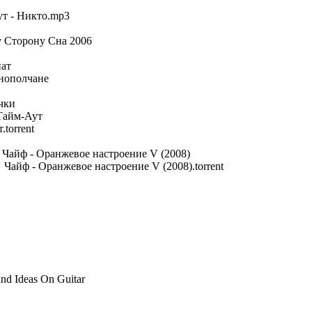
Никто.mp3
ону Сна 2006
ат
полчане
ки
Тайм-Аут
orrent
ф - Оранжевое настроение V (2008)
 Оранжевое настроение V (2008).torrent
nd Ideas On Guitar