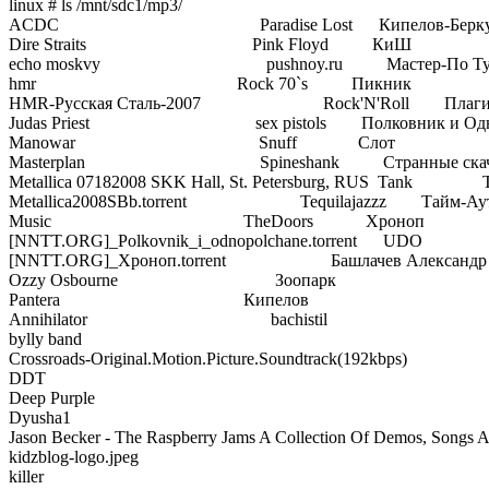
linux # ls /mnt/sdc1/mp3/
ACDC Paradise Lost Кипелов-Беркут - 
Dire Straits Pink Floyd КиШ
echo moskvy pushnoy.ru Мастер-По Ту Стор
hmr Rock 70`s Пикник
HMR-Русская Сталь-2007 Rock'N'Roll Плаги
Judas Priest sex pistols Полковник и Одно
Manowar Snuff Слот
Masterplan Spineshank Странные скач
Metallica 07182008 SKK Hall, St. Petersburg, RUS Tank 
Metallica2008SBb.torrent Tequilajazzz Тайм-Аут.t
Music TheDoors Хроноп
[NNTT.ORG]_Polkovnik_i_odnopolchane.torrent UDO Чай
[NNTT.ORG]_Хроноп.torrent Башлачев Александр Чайф -
Ozzy Osbourne Зоопарк
Pantera Кипелов
Annihilator bachistil
bylly band
Crossroads-Original.Motion.Picture.Soundtrack(192kbps)
DDT
Deep Purple
Dyusha1
Jason Becker - The Raspberry Jams A Collection Of Demos, Songs A
kidzblog-logo.jpeg
killer