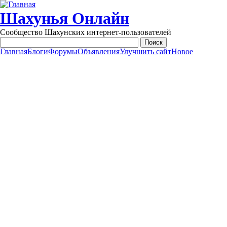
Перейти к основному содержанию
Шахунья Онлайн
Сообщество Шахунских интернет-пользователей
Главная
Блоги
Форумы
Объявления
Улучшить сайт
Новое
Main menu