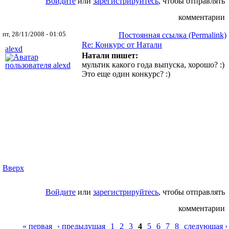
Войдите
или
зарегистрируйтесь
, чтобы отправлять
комментарии
пт, 28/11/2008 - 01:05
Постоянная ссылка (Permalink)
Re: Конкурс от Натали
alexd
Натали пишет:
мультик какого года выпуска, хорошо? :)
Это еще один конкурс? :)
Вверх
Войдите
или
зарегистрируйтесь
, чтобы отправлять
комментарии
Страницы
« первая
‹ предыдущая
1
2
3
4
5
6
7
8
следующая ›