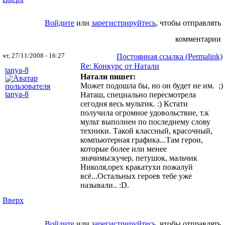
Войдите
или
зарегистрируйтесь
, чтобы отправлять
комментарии
чт, 27/11/2008 - 16:27
Постоянная ссылка (Permalink)
Re: Конкурс от Натали
tanya-8
Натали пишет:
Может подошла бы, но он будет не им. ;)
Наташ, специально пересмотрела
сегодня весь мультик. :) Кстати
получила огромное удовольствие, т.к
мульт выполнен по последнему слову
техники. Такой классный, красочный,
компьютерная графика...Там герои,
которые более или менее
значимы:кучер, петушок, мальчик
Николя,орех кракатухи пожалуй
всё...Остальных героев тебе уже
называли.. :D.
Вверх
Войдите
или
зарегистрируйтесь
, чтобы отправлять