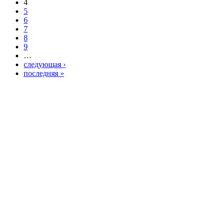
4
5
6
7
8
9
…
следующая ›
последняя »