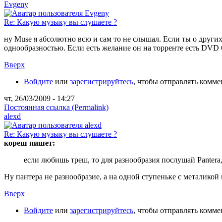
Evgeny
Re: Какую музыку вы слушаете ?
ну Muse я абсолютно всю и сам то не слышал. Если ты о други
однообразностью. Если есть желание он на торренте есть DVD 
Вверх
Войдите
или
зарегистрируйтесь
, чтобы отправлять комм
чт, 26/03/2009 - 14:27
Постоянная ссылка (Permalink)
alexd
Re: Какую музыку вы слушаете ?
кореш пишет:
если любишь треш, то для разнообразия послушай Pantera
Ну пантера не разнообразие, а на одной ступеньке с металикой 
Вверх
Войдите
или
зарегистрируйтесь
, чтобы отправлять комм