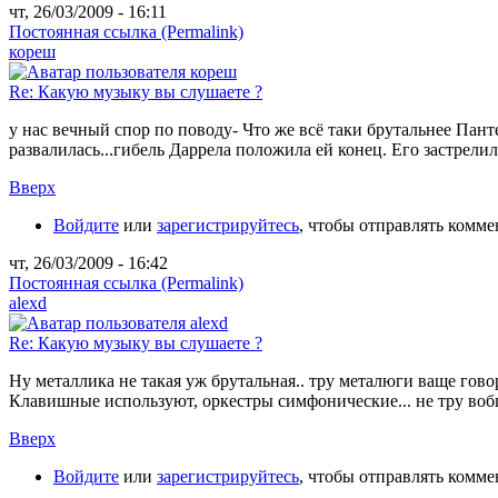
чт, 26/03/2009 - 16:11
Постоянная ссылка (Permalink)
кореш
Re: Какую музыку вы слушаете ?
у нас вечный спор по поводу- Что же всё таки брутальнее Пан
развалилась...гибель Даррела положила ей конец. Его застрели
Вверх
Войдите
или
зарегистрируйтесь
, чтобы отправлять комм
чт, 26/03/2009 - 16:42
Постоянная ссылка (Permalink)
alexd
Re: Какую музыку вы слушаете ?
Ну металлика не такая уж брутальная.. тру металюги ваще гов
Клавишные используют, оркестры симфонические... не тру воб
Вверх
Войдите
или
зарегистрируйтесь
, чтобы отправлять комм