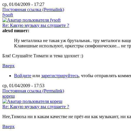
ср, 01/04/2009 - 17:27
Постоянная ссылка (Permalink)
fysoft
Re: Какую музыку вы слушаете ?
alexd пишет:
Ну металлика не такая уж брутальная.. тру металюги ващ
Клавишные используют, оркестры симфонические... не тр
Бля! Слушайте Тимати и тема здохнет :)
Вверх
Войдите
или
зарегистрируйтесь
, чтобы отправлять комм
ср, 01/04/2009 - 17:53
Постоянная ссылка (Permalink)
кореш
Re: Какую музыку вы слушаете ?
Нее,Тимоха ни в какам качестве не прёт-ни как музыкант, ни ка
Вверх