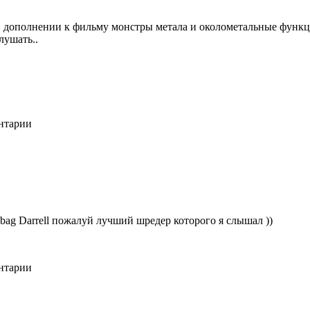
В дополнении к фильму монстры метала и околометальные функц
лушать..
ентарии
bag Darrell пожалуй лучший шредер которого я слышал ))
ентарии