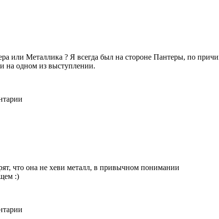
тера или Металлика ? Я всегда был на стороне Пантеры, по прич
ли на одном из выступлении.
ентарии
орят, что она не хеви металл, в привычном понимании
щем :)
ентарии