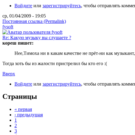
Войдите
или
зарегистрируйтесь
, чтобы отправлять комм
ср, 01/04/2009 - 19:05
Постоянная ссылка (Permalink)
fysoft
Re: Какую музыку вы слушаете ?
кореш пишет:
Нее,Тимоха ни в какам качестве не прёт-ни как музыкант,
Тогда хоть бы из жалости пристрелил бы кто его :(
Вверх
Войдите
или
зарегистрируйтесь
, чтобы отправлять комм
Страницы
« первая
‹ предыдущая
1
2
3