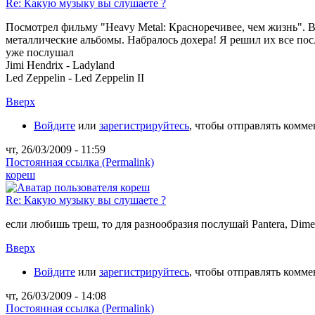
Re: Какую музыку вы слушаете ?
Посмотрел фильму "Heavy Metal: Красноречивее, чем жизнь". 
металлические альбомы. Набралось дохера! Я решил их все пос
уже послушал
Jimi Hendrix - Ladyland
Led Zeppelin - Led Zeppelin II
Вверх
Войдите
или
зарегистрируйтесь
, чтобы отправлять комм
чт, 26/03/2009 - 11:59
Постоянная ссылка (Permalink)
кореш
Re: Какую музыку вы слушаете ?
если любишь треш, то для разнообразия послушай Pantera, Dime
Вверх
Войдите
или
зарегистрируйтесь
, чтобы отправлять комм
чт, 26/03/2009 - 14:08
Постоянная ссылка (Permalink)