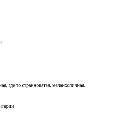
и
ая, где то странноватая, меланхоличная.
ентарии