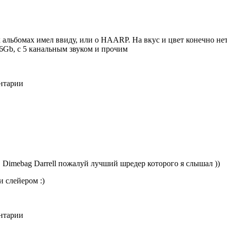
х альбомах имел ввиду, или о HAARP. На вкус и цвет конечно не
6Gb, с 5 канальным звуком и прочим
ентарии
, Dimebag Darrell пожалуй лучший шредер которого я слышал ))
и слейером :)
ентарии