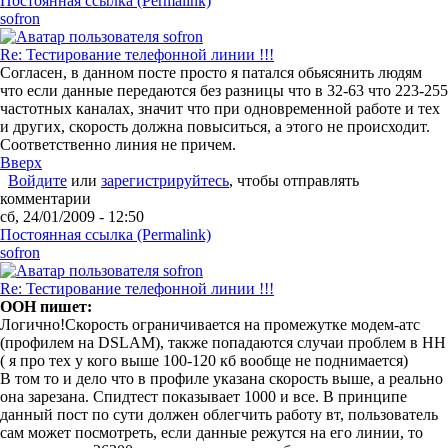
Постоянная ссылка (Permalink)
sofron
Re: Тестирование телефонной линии !!!
Согласен, в данном посте просто я патался обьясянить людям
что если данные передаются без разницы что в 32-63 что 223-255
частотных каналах, значит что при одновременной работе и тех
и других, скорость должна повыситься, а этого не происходит.
Соответственно линия не причем.
Вверх
Войдите
или
зарегистрируйтесь
, чтобы отправлять
комментарии
сб, 24/01/2009 - 12:50
Постоянная ссылка (Permalink)
sofron
Re: Тестирование телефонной линии !!!
OOH пишет:
Логично!Скорость ограничивается на промежутке модем-атс
(профилем на DSLAM), также попадаются случаи проблем в НН
( я про тех у кого выше 100-120 кб вообще не поднимается)
В том то и дело что в профиле указана скорость выше, а реально
она зарезана. Спидтест показывает 1000 и все. В принципе
данный пост по сути должен облегчить работу вт, пользователь
сам может посмотреть, если данные режутся на его линии, то