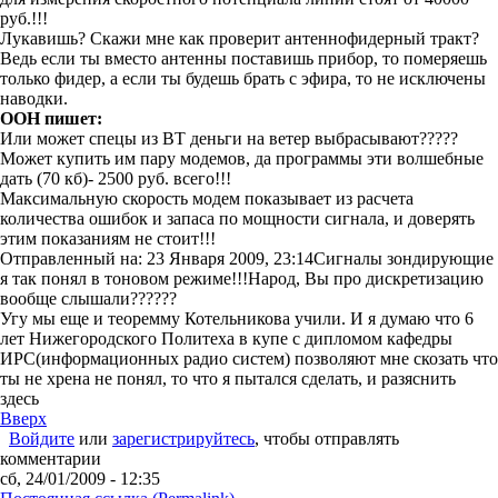
руб.!!!
Лукавишь? Скажи мне как проверит антеннофидерный тракт?
Ведь если ты вместо антенны поставишь прибор, то померяешь
только фидер, а если ты будешь брать с эфира, то не исключены
наводки.
OOH пишет:
Или может спецы из ВТ деньги на ветер выбрасывают?????
Может купить им пару модемов, да программы эти волшебные
дать (70 кб)- 2500 руб. всего!!!
Максимальную скорость модем показывает из расчета
количества ошибок и запаса по мощности сигнала, и доверять
этим показаниям не стоит!!!
Отправленный на: 23 Января 2009, 23:14
Сигналы зондирующие
я так понял в тоновом режиме!!!Народ, Вы про дискретизацию
вообще слышали??????
Угу мы еще и теоремму Котельникова учили. И я думаю что 6
лет Нижегородского Политеха в купе с дипломом кафедры
ИРС(информационных радио систем) позволяют мне скозать что
ты не хрена не понял, то что я пытался сделать, и разяснить
здесь
Вверх
Войдите
или
зарегистрируйтесь
, чтобы отправлять
комментарии
сб, 24/01/2009 - 12:35