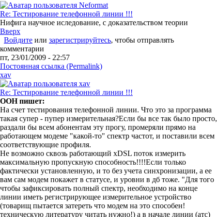
Re: Тестирование телефонной линии !!!
Нифига научное иследование, с доказательством теории
Вверх
Войдите
или
зарегистрируйтесь
, чтобы отправлять
комментарии
пт, 23/01/2009 - 22:57
Постоянная ссылка (Permalink)
xav
Re: Тестирование телефонной линии !!!
OOH пишет:
На счет тестирования телефонной линии. Что это за программа
такая супер - пупер измерительная?Если бы все так было просто,
раздали бы всем абонентам эту прогу, промеряли прямо на
работающем модеме "какой-то" спектр частот, и поставили всем
соответствующие профиля.
Не возможно сквозь работающий хDSL поток измерить
максимальную пропускную способность!!!!Если только
фактически установленную, и то без учета синхронизации, а ее
вам сам модем покажет в статусе, и уровни в дб тоже. "Для того
чтобы зафиксировать полный спектр, необходимо на конце
линии иметь регистрирующее измерительное устройство
(товарищ пытается затереть что модем на это способен!
техническую литературу читать нужно!) а в начале линии (атс)