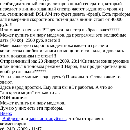
необходим точный специализированный генератор, который
передает в линию
заданный спектр частот заданного уровня
(
т.е. станционный DSLAM это будет делать -бред!). Есть приборы
для измерения скоростного потенциала линии стоят от 40000
руб.!!!
Или может спецы из ВТ деньги на ветер выбрасывают?????
Может купить им пару модемов, да программы эти волшебные
дать (70 кб)- 2500 руб. всего!!!
Максимальную скорость модем показывает из расчета
количества ошибок и запаса по мощности сигнала, и доверять
этим показаниям не стоит!!!
Отправленный на: 23 Января 2009, 23:14
Сигналы зондирующие
я так понял в тоновом режиме!!!Народ, Вы про дискретизацию
вообще слышали??????
Ух ты какие умные люди здесь :) Прикольно. Слова какие то
знают.
Здесь народ простой. Ему лиш бы нЭт работал. А что до
"дискретизации" им как то ....
OOH пишет:
Может купить им пару модемов...
Думаю у них есть эти приборы.
Вверх
Войдите
или
зарегистрируйтесь
, чтобы отправлять
комментарии
сб, 24/01/2009 - 11:47