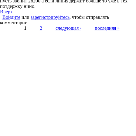
пусть звонит 26200 а если линия держит больше то уже в тех
потдержку нино.
Вверх
Войдите
или
зарегистрируйтесь
, чтобы отправлять
комментарии
Страницы
1
2
следующая ›
последняя »