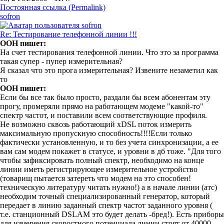
Постоянная ссылка (Permalink)
sofron
Re: Тестирование телефонной линии !!!
OOH пишет:
На счет тестирования телефонной линии. Что это за программа
такая супер - пупер измерительная?
Я сказал что это прога измерительная? Извените незаметил как
то
OOH пишет:
Если бы все так было просто, раздали бы всем абонентам эту
прогу, промеряли прямо на работающем модеме "какой-то"
спектр частот, и поставили всем соответствующие профиля.
Не возможно сквозь работающий хDSL поток измерить
максимальную пропускную способность!!!!Если только
фактически установленную, и то без учета синхронизации, а ее
вам сам модем покажет в статусе, и уровни в дб тоже. "Для того
чтобы зафиксировать полный спектр, необходимо на конце
линии иметь регистрирующее измерительное устройство
(товарищ пытается затереть что модем на это способен!
техническую литературу читать нужно!) а в начале линии (атс)
необходим точный специализированный генератор, который
передает в линию
заданный спектр частот заданного уровня
(
т.е. станционный DSLAM это будет делать -бред!). Есть приборы
для измерения скоростного потенциала линии стоят от 40000