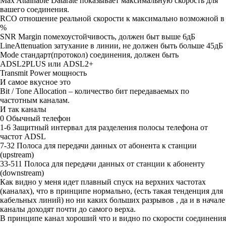
Max Attainable Datarate
показывает максимальную скорость для
вашего соединения.
RCO
отношение реальной скорости к максимально возможной в
%
SNR Margin
помехоустойчивость, должен быт выше 6дБ
LineAttenuation
затухание в линии, не должен быть больше 45дБ
Mode
стандарт(протокол) соединения, должен быть
ADSL2PLUS или ADSL2+
Transmit Power
мощность
И самое вкусное это
Bit / Tone Allocation
– количество бит передаваемых по
частотным каналам.
И так каналы
0 Обычный телефон
1-6 Защитный интервал для разделения полосы телефона от
частот ADSL
7-32 Полоса для передачи данных от абонента к станции
(upstream)
33-511 Полоса для передачи данных от станции к абоненту
(downstream)
Как видно у меня идет плавный спуск на верхних частотах
(каналах), что в принципе нормально, (есть такая тенденция для
кабельных линий) но ни каких больших разрывов , да и в начале
каналы доходят почти до самого верха.
В принципе канал хороший что и видно по скорости соединения