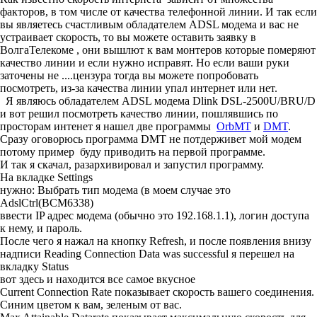
факторов, в том числе от качества телефонной линии. И так если
вы являетесь счастливым обладателем ADSL модема и вас не
устраивает скорость, то вы можете оставить заявку в
ВолгаТелекоме , они вышлют к вам монтеров которые померяют
качество линии и если нужно исправят. Но если ваши руки
заточены не ....
цензура
тогда вы можете попробовать
посмотреть, из-за качества линии упал интернет или нет.
Я являюсь обладателем ADSL модема Dlink DSL-2500U/BRU/D
и вот решил посмотреть качество линии, пошлявшись по
просторам интенет я нашел две программы
OrbMT
и
DMT
.
Сразу оговорюсь программа DMT не потдерживет мой модем
потому пример буду приводить на первой программе.
И так я скачал, разархивировал и запустил программу.
На вкладке
Settings
нужно: Выбрать тип модема (в моем случае это
AdslCtrl(BCM6338)
ввести IP адрес модема (обычно это 192.168.1.1), логин доступа
к нему, и пароль.
После чего я нажал на кнопку
Refresh
, и после появления внизу
надписи
Reading Connection Data was successful
я перешел на
вкладку
Status
вот здесь и находится все самое вкусное
Current Connection Rate
показывает скорость вашего соединения.
Синим цветом к вам, зеленым от вас.