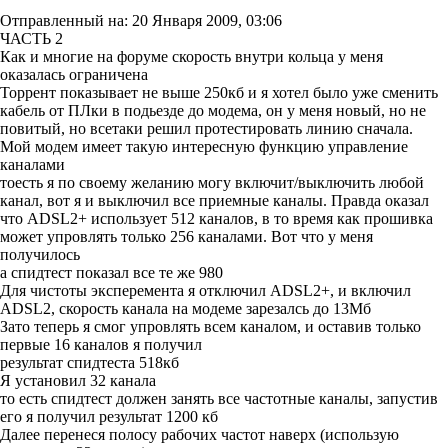
Отправленный на: 20 Января 2009, 03:06
ЧАСТЬ 2
Как и многие на форуме скорость внутри кольца у меня
оказалась ограничена
Торрент показывает не выше 250кб и я хотел было уже сменить
кабель от ПЛки в подьезде до модема, он у меня новый, но не
повитый, но всетаки решил протестировать линию сначала.
Мой модем имеет такую интересную функцию управление
каналами
тоесть я по своему желанию могу включит/выключить любой
канал, вот я и выключил все приемные каналы. Правда оказал
что ADSL2+ использует 512 каналов, в то время как прошивка
может упровлять только 256 каналами. Вот что у меня
получилось
а спидтест показал все те же 980
Для чистоты эксперемента я отключил ADSL2+, и включил
ADSL2, скорость канала на модеме зарезалсь до 13Мб
Зато теперь я смог упровлять всем каналом, и оставив только
первые 16 каналов я получил
результат спидтеста 518кб
Я установил 32 канала
то есть спидтест должен занять все частотные каналы, запустив
его я получил результат 1200 кб
Далее перенеся полосу рабочих частот наверх (использую