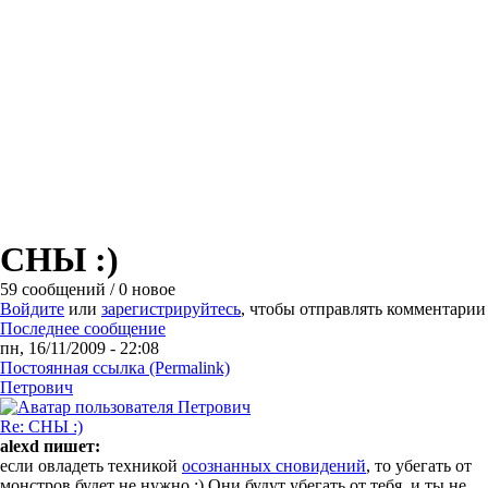
СНЫ :)
59 сообщений / 0 новое
Войдите
или
зарегистрируйтесь
, чтобы отправлять комментарии
Последнее сообщение
пн, 16/11/2009 - 22:08
Постоянная ссылка (Permalink)
Петрович
Re: СНЫ :)
alexd пишет:
если овладеть техникой
осознанных сновидений
, то убегать от
монстров будет не нужно :) Они будут убегать от тебя, и ты не