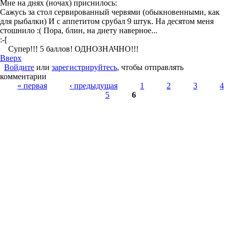
Мне на днях (ночах) приснилось:
Сажусь за стол сервированный червями (обыкновенными, как
для рыбалки) И с аппетитом срубал 9 штук. На десятом меня
стошнило :( Пора, блин, на диету наверное...
:-[
Супер!!! 5 баллов! ОДНОЗНАЧНО!!!
Вверх
Войдите
или
зарегистрируйтесь
, чтобы отправлять
комментарии
Страницы
« первая
‹ предыдущая
1
2
3
4
5
6