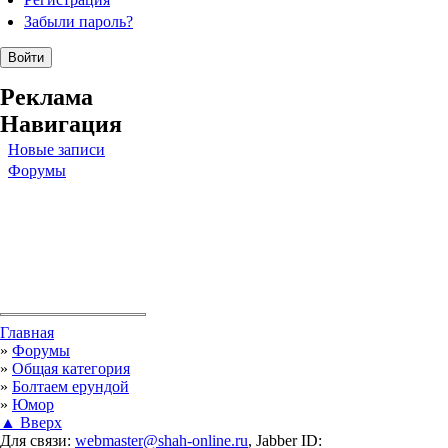
Забыли пароль?
Реклама
Навигация
Новые записи
Форумы
Вы здесь
Главная
»
Форумы
»
Общая категория
»
Болтаем ерундой
»
Юмор
▲ Вверх
Для связи:
webmaster@shah-online.ru
, Jabber ID: