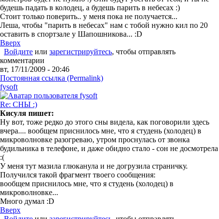
будешь падать в колодец, а будешь парить в небесах :)
Стоит только поверить.. у меня пока не получается...
Леша, чтобы "парить в небесах" нам с тобой нужно кил по 20
оставить в спортзале у Шапошникова... :D
Вверх
Войдите
или
зарегистрируйтесь
, чтобы отправлять
комментарии
вт, 17/11/2009 - 20:46
Постоянная ссылка (Permalink)
fysoft
Re: СНЫ :)
Кисуля пишет:
Ну вот, тоже редко до этого сны видела, как поговорили здесь
вчера.... вообщем приснилось мне, что я студень (холодец) в
микроволновке разогреваю, утром проснулась от звонка
будильника в телефоне, и даже обидно стало - сон не досмотрела
:(
У меня тут мазила глюканула и не догрузила страничку.
Получился такой фрагмент твоего сообщения:
вообщем приснилось мне, что я студень (холодец) в
микроволновке...
Много думал :D
Вверх
Войдите
или
зарегистрируйтесь
, чтобы отправлять