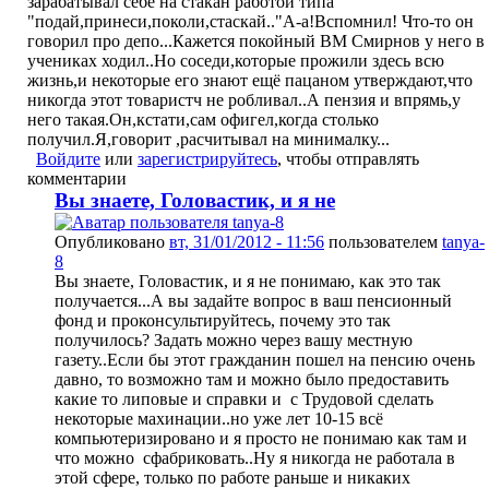
зарабатывал себе на стакан работой типа
"подай,принеси,поколи,стаскай.."А-а!Вспомнил! Что-то он
говорил про депо...Кажется покойный ВМ Смирнов у него в
учениках ходил..Но соседи,которые прожили здесь всю
жизнь,и некоторые его знают ещё пацаном утверждают,что
никогда этот товаристч не робливал..А пензия и впрямь,у
него такая.Он,кстати,сам офигел,когда столько
получил.Я,говорит ,расчитывал на минималку...
Войдите
или
зарегистрируйтесь
, чтобы отправлять
комментарии
Вы знаете, Головастик, и я не
Опубликовано
вт, 31/01/2012 - 11:56
пользователем
tanya-
8
Вы знаете, Головастик, и я не понимаю, как это так
получается...А вы задайте вопрос в ваш пенсионный
фонд и проконсультируйтесь, почему это так
получилось? Задать можно через вашу местную
газету..Если бы этот гражданин пошел на пенсию очень
давно, то возможно там и можно было предоставить
какие то липовые и справки и с Трудовой сделать
некоторые махинации..но уже лет 10-15 всё
компьютеризировано и я просто не понимаю как там и
что можно сфабриковать..Ну я никогда не работала в
этой сфере, только по работе раньше и никаких