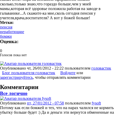
сколько,только знаю,что гораздо больше,чем у моей
мамы,которая всё здоровье положила работая на заводе в
гальванике...А скажите-ка мне,сколь сегодня пенсия у
учителя,врача,воспитателя? А вот у божей больше!
Метки:
пенсия
неработющие
бомжи
Оценка:
0
Голосов пока нет
Опубликовано
чт, 26/01/2012 - 22:22
пользователем
головастик
Блог пользователя головастик
Войдите
или
зарегистрируйтесь
, чтобы отправлять комментарии
Комментарии
Все логично
Опубликовано
пт, 27/01/2012 - 07:58
пользователем
fysoft
Потому как если бомжей и тех, что на нарах чалился не кормить
убытку больше будет :) Да и деньги эти вернутся обмененные на