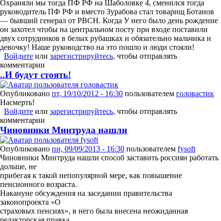
Охраняли мы тогда ПФ РФ на Шаболовке 4, сменился тогда
руководитель ПФ РФ и вместо Зурабова стал товарищ Ботанов
— бывший генерал от РВСН. Когда У него было день рождение
он захотел чтобы на центральном посту при входе поставили
двух сотрудников в белых рубашках и обязательно мальчика и
девочку! Наше руководство на это пошло и люди стояли!
Войдите
или
зарегистрируйтесь
, чтобы отправлять
комментарии
..И будут стоять!
Опубликовано
пт, 19/10/2012 - 16:30
пользователем
головастик
Насмерть!
Войдите
или
зарегистрируйтесь
, чтобы отправлять
комментарии
Чиновники Минтруда нашли
Опубликовано
пн, 09/09/2013 - 16:30
пользователем
fysoft
Чиновники Минтруда нашли способ заставить россиян работать
дольше, не
прибегая к такой непопулярной мере, как повышение
пенсионного возраста.
Накануне обсуждения на заседании правительства
законопроекта «О
страховых пенсиях», в него была внесена неожиданная
редакторская правка.