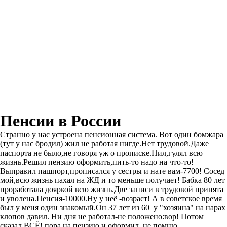
Пенсии в России
Странно у нас устроена пенсионная система. Вот один бомжара
(тут у нас бродил) жил не работая нигде.Нет трудовой.Даже
паспорта не было,не говоря уж о прописке.Пил,гулял всю
жизнь.Решил пензию оформить,пить-то надо на что-то!
Выправил пашпорт,прописался у сестры и нате вам-7700! Сосед
мой,всю жизнь пахал на ЖД и то меньше получает! Бабка 80 лет
проработала дояркой всю жизнь.Две записи в трудовой принята
и уволена.Пенсия-10000.Ну у неё -возраст! А в советское время
был у меня один знакомый.Он 37 лет из 60 у "хозяина" на нарах
клопов давил. Ни дня не работал-не положено:вор! Потом
сказал ВСЁ! пора на пензию.и оформил..не помню