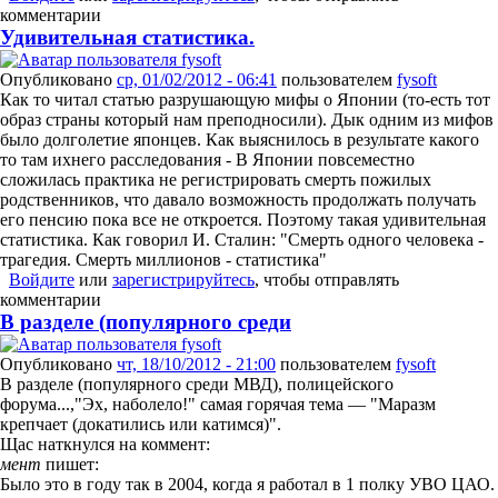
комментарии
Удивительная статистика.
Опубликовано
ср, 01/02/2012 - 06:41
пользователем
fysoft
Как то читал статью разрушающую мифы о Японии (то-есть тот
образ страны который нам преподносили). Дык одним из мифов
было долголетие японцев. Как выяснилось в результате какого
то там ихнего расследования - В Японии повсеместно
сложилась практика не регистрировать смерть пожилых
родственников, что давало возможность продолжать получать
его пенсию пока все не откроется. Поэтому такая удивительная
статистика. Как говорил И. Сталин: "Смерть одного человека -
трагедия. Смерть миллионов - статистика"
Войдите
или
зарегистрируйтесь
, чтобы отправлять
комментарии
В разделе (популярного среди
Опубликовано
чт, 18/10/2012 - 21:00
пользователем
fysoft
В разделе (популярного среди МВД), полицейского
форума...,"Эх, наболело!" самая горячая тема — "Маразм
крепчает (докатились или катимся)".
Щас наткнулся на коммент:
мент
пишет:
Было это в году так в 2004, когда я работал в 1 полку УВО ЦАО.