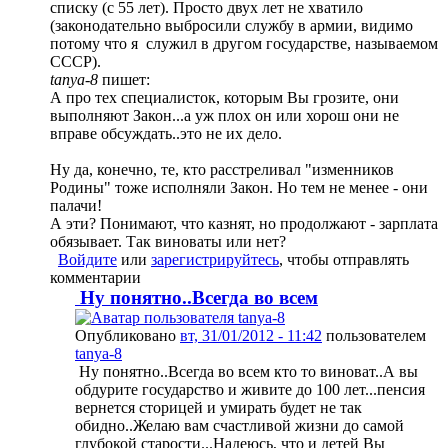
списку (с 55 лет). Просто двух лет не хватило
(законодательно выбросили службу в армии, видимо
потому что я служил в другом государстве, называемом
СССР).
tanya-8
пишет:
А про тех специалисток, которым Вы грозите, они
выполняют Закон...а уж плох он или хорош они не
вправе обсуждать..это не их дело.
Ну да, конечно, те, кто расстреливал "изменников
Родины" тоже исполняли Закон. Но тем не менее - они
палачи!
А эти? Понимают, что казнят, но продолжают - зарплата
обязывает. Так виноваты или нет?
Войдите
или
зарегистрируйтесь
, чтобы отправлять
комментарии
Ну понятно..Всегда во всем
Опубликовано
вт, 31/01/2012 - 11:42
пользователем
tanya-8
Ну понятно..Всегда во всем кто то виноват..А вы
обдурите государство и живите до 100 лет...пенсия
вернется сторицей и умирать будет не так
обидно..Желаю вам счастливой жизни до самой
глубокой старости...Надеюсь, что и детей Вы