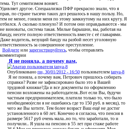
тема. Тут семитизмом воняет.
Удивляет другое. Спецыализки ПФР прекрасно знали, что я
прав, по стране тысячи таких дел решалось в нашу пользу. Но,
тем не менее, гоняли меня по этому замкнутому на них кругу. Я
отбился. А сколько плюнуло? И потом они оправдываются - мы
не виноваты, система такая. Милые барышни, вы, работая на
банду, несете полную ответственность вместе с её главарями.
Даже водитель, везущий банду на разбой несет уголовную
ответственность за совершенное преступление.
Войдите
или
зарегистрируйтесь
, чтобы отправлять
комментарии
Я не поняла, а почему вам,
Опубликовано
пн, 30/01/2012 - 16:50
пользователем
tanya-8
Я не поняла, а почему вам, Петрович пришлось собирать
справки? Разве не зафиксировано было это в Вашей
трудовой книжке?Да и все документы по оформлению
пенсии возложены на работодателя..Вот если Вы, будучи
частным предпринимателем, платили только то, что было
необходимо(если я не ошибаюсь где то 150 руб. в месяц), то
чего же Вы хотите. Тем более возраст Ваш ещё не достиг
установленного в 60 лет. Конечно я согласна, что пенсия в
размере 5617 руб очень мала..но то, что заработали, то и
получили.. Я ушла на пенсию в 55 лет при стаже работе
36,6.Мне не пришлось никуда бегать и оформлять.Моя