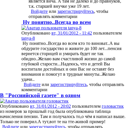
является вича. А там не далеко и до правнуков,
т.к. старшей внучке уже 19 лет.
Войдите
или
зарегистрируйтесь
, чтобы
отправлять комментарии
Ну понятно..Всегда во всем
Опубликовано
вт, 31/01/2012 - 11:42
пользователем
tanya-8
Ну понятно..Всегда во всем кто то виноват..А вы
обдурите государство и живите до 100 лет...пенсия
вернется сторицей и умирать будет не так
обидно..Желаю вам счастливой жизни до самой
глубокой старости...Надеюсь, что и детей Вы
воспитали достойных и они Вас не оставят без
внимания и помогут в трудные минуты..Желаю
удачи..
Войдите
или
зарегистрируйтесь
, чтобы отправлять
комментарии
В "Россиийской газете" в одном
Опубликовано
вт, 31/01/2012 - 20:02
пользователем
головастик
из номеров за прошлый год была опубликована таблица
начисления пензии. Там и получалось то,о чём я написал выше.
Только не поверил.А тут,вот те на тте-живой пример!
Войдите
или
зарегистрируйтесь
, чтобы отправлять