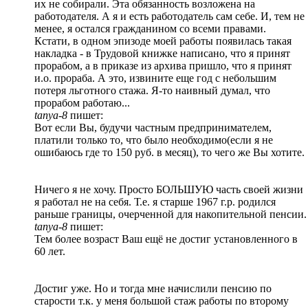
их не собирали. Эта обязанность возложена на
работодателя. А я и есть работодатель сам себе. И, тем не
менее, я остался гражданином со всеми правами.
Кстати, в одном эпизоде моей работы появилась такая
накладка - в Трудовой книжке написано, что я принят
прорабом, а в приказе из архива пришло, что я принят
и.о. прораба. А это, извините еще год с небольшим
потеря льготного стажа. Я-то наивный думал, что
прорабом работаю...
tanya-8
пишет:
Вот если Вы, будучи частным предпринимателем,
платили только то, что было необходимо(если я не
ошибаюсь где то 150 руб. в месяц), то чего же Вы хотите.
Ничего я не хочу. Просто БОЛЬШУЮ часть своей жизни
я работал не на себя. Т.е. я старше 1967 г.р. родился
раньше границы, очерченной для накопительной пенсии.
tanya-8
пишет:
Тем более возраст Ваш ещё не достиг установленного в
60 лет.
Достиг уже. Но и тогда мне начислили пенсию по
старости т.к. у меня большой стаж работы по второму