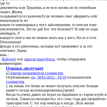
где то
документы или Трудовая..и не всю жизнь он по помойкам
лазает..Жизнь
складывается по разному.Если человек смог оформить себе
инвалидность по
каким то имеющимся у него заболеваниям, то пенсия тоже
увеличивается...Но не дай Бог эти болезни!!! И ещё не надо
обобщать..У
каждого своё и мы не можем знать как у кого..На то и есть
Пенсионныё
фонды и его работники, которые всё проверяют и за это
отвечают..Удачи
вам...
Войдите
или
зарегистрируйтесь
, чтобы отправлять
комментарии
Однако..получает
Опубликовано
пн, 30/01/2012 - 19:19
пользователем
головастик
[, ну никак тот бомж не может получать пенсию больше
вашего соседа железнодорожника,[/quote]
Когда-то,очень давно он играл на барабанах в старом клубе в
лесхозе..Также,по-молодости,с его слов, года два проработал
трактористом..С тех пор никогда и нигде...Всю жизнь