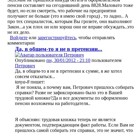
пенсия составляет на сегодняшний день 8828.Маловато тоже
будет, но если смотреть, что рабочие на предприятии
получают не больше (это я имею свой город) , то ладно.. А
про тех специалисток, которым Вы грозите, они выполняют
Закон...а уж плох он или хорош они не вправе обсуждать..это
не их дело.
Войдите
или
зарегистрируйтесь
, чтобы отправлять
комментарии
Да, в общем-то я не в претензии...
Опубликовано
пн, 30/01/2012 - 21:10
пользователем
Петрович
Да, в общем-то я не в претензии к сумме, я же хотел
совсем отказаться...
tanya-8
пишет:
Я не поняла, а почему вам, Петрович пришлось собирать
справки? Разве не зафиксировано было это в Вашей
трудовой книжке?Да и все документы по оформлению
пенсии возложены на работодателя..
Я объясняю: трудовая книжка теперь не является
документом, подтверждающим факт работы. Если Вам не
пришлось самой собирать эти справки, это не значит, что