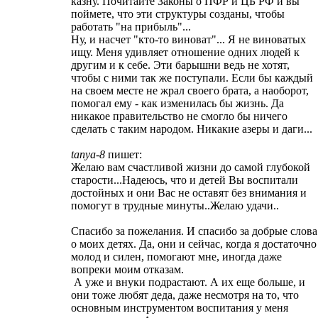
казну. Почитайте Законы о ПФР и ЦБ РФ и вы
поймете, что эти структуры созданы, чтобы
работать "на прибыль"...
Ну, и насчет "кто-то виноват"... Я не виноватых
ищу. Меня удивляет отношение одних людей к
другим и к себе. Эти барышни ведь не хотят,
чтобы с ними так же поступали. Если бы каждый
на своем месте не жрал своего брата, а наоборот,
помогал ему - как изменилась бы жизнь. Да
никакое правительство не смогло бы ничего
сделать с таким народом. Никакие азеры и даги...
tanya-8
пишет:
Желаю вам счастливой жизни до самой глубокой
старости...Надеюсь, что и детей Вы воспитали
достойных и они Вас не оставят без внимания и
помогут в трудные минуты..Желаю удачи..
Спасибо за пожелания. И спасибо за добрые слова
о моих детях. Да, они и сейчас, когда я достаточно
молод и силен, помогают мне, иногда даже
вопреки моим отказам.
А уже и внуки подрастают. А их еще больше, и
они тоже любят деда, даже несмотря на то, что
основным инструментом воспитания у меня