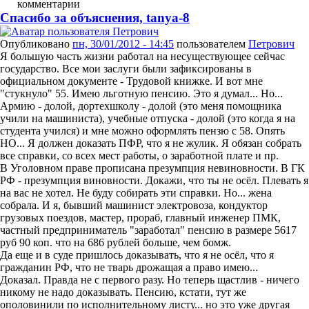
комментарии
Спасибо за объяснения, tanya-8
Опубликовано
пн, 30/01/2012 - 14:45
пользователем
Петрович
Я большую часть жизни работал на несуществующее сейчас
государство. Все мои заслуги были зафиксированы в
официальном документе - Трудовой книжке. И вот мне
"стукнуло" 55. Имею льготную пенсию. Это я думал... Но...
Армию - долой, дортехшколу - долой (это меня помощника
учили на машиниста), учебные отпуска - долой (это когда я на
студента учился) и мне можно оформлять пензю с 58. Опять
НО... Я должен доказать ПФР, что я не жулик. Я обязан собрать
все справки, со всех мест работы, о заработной плате и пр.
В Уголовном праве прописана презумпция невиновности. В ГК
РФ - презумпция виновности. Докажи, что ты не осёл. Плевать я
на вас не хотел. Не буду собирать эти справки. Но... жена
собрала. И я, бывший машинист электровоза, кондуктор
грузовых поездов, мастер, прораб, главный инженер ПМК,
частный предприниматель "заработал" пенсию в размере 5617
руб 90 коп. что на 686 рублей больше, чем бомж.
Да еще и в суде пришлось доказывать, что я не осёл, что я
гражданин РФ, что не тварь дрожащая а право имею...
Доказал. Правда не с первого разу. Но теперь щастлив - ничего
никому не надо доказывать. Пенсию, кстати, тут же
ополовинили по исполнительному листу... но это уже другая