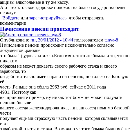
акцизы алкогольные в ту же кассу.
А от тех кто свое здоровье положил на благо государства беды
не ждут.
Войдите
или
зарегистрируйтесь
, чтобы отправлять
комментарии
Начисление пенсии происходит
Опубликовано
пн, 30/01/2012 - 10:44
пользователем
tanya-8
Начисление пенсии происходит исключительно согласно
документов..раньше
это была Трудовая книжка.Если взять того же бомжа и то, что он
никаким
образом не может доказать своего рабочего стажа и своего
заработка, то
он действительно имеет право на пенсию, но только на Базовую
её
часть..Раньше она сбыла 2963 руб, сейчас с 2011 года
4931..Поэтому,как
вы приводите пример, ну никак тот бомж не может получать
пенсию больше
вашего соседа железнодорожника, т.к ваш сосед помимо базовой
части
получает ещё ми страховую часть пенсии, которая складывается
и от
заработной платы и стажа..Возможно у этого бомжа были всё же