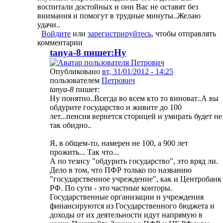
воспитали достойных и они Вас не оставят без
внимания и помогут в трудные минуты..Желаю
удачи..
Войдите
или
зарегистрируйтесь
, чтобы отправлять
комментарии
tanya-8 пишет:Ну
Опубликовано
вт, 31/01/2012 - 14:25
пользователем
Петрович
tanya-8
пишет:
Ну понятно..Всегда во всем кто то виноват..А вы
обдурите государство и живите до 100
лет...пенсия вернется сторицей и умирать будет не
так обидно..
Я, в общем-то, намерен не 100, а 900 лет
прожить... Так что...
А по тезису "обдурить государство", это вряд ли.
Дело в том, что ПФР только по названию
"государственное учреждение", как и Центробанк
РФ. По сути - это частные конторы.
Государственные организации и учреждения
финансируются из Государственного бюджета и
доходы от их деятельности идут напрямую в