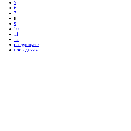
5
6
7
8
9
10
11
12
следующая ›
последняя »