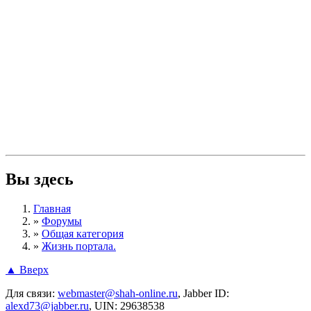
Вы здесь
Главная
»
Форумы
»
Общая категория
»
Жизнь портала.
▲ Вверх
Для связи:
webmaster@shah-online.ru
, Jabber ID:
alexd73@jabber.ru
, UIN: 29638538