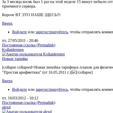
За 3 месяца косяк был 1 раз на этой неделе 15 минут небыло се
приемного сервера.
Короче ВТ ЭТО НАШЕ ЗДЕСЬ!!!
Вверх
Войдите
или
зарегистрируйтесь
, чтобы отправлять комм
пт, 27/05/2011 - 20:46
Постоянная ссылка (Permalink)
Kollaidermen
Новые тарифы
[collapse collapsed=Новая линейка тарифных планов для физич
"Простая арифметика" (от 16.05.2011 г.)]
[/collapse]
Вверх
Войдите
или
зарегистрируйтесь
, чтобы отправлять комм
пт, 16/03/2012 - 10:12
Постоянная ссылка (Permalink)
alexd