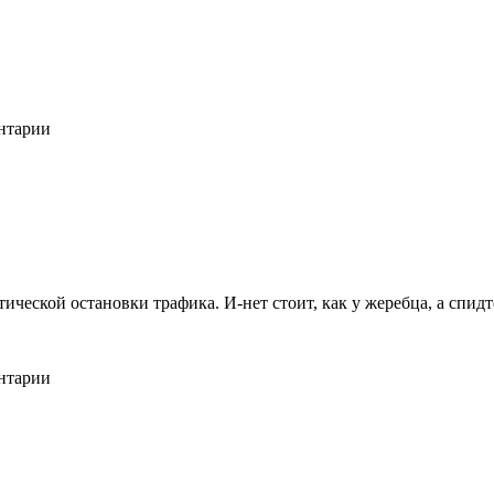
ентарии
ической остановки трафика. И-нет стоит, как у жеребца, а спидте
ентарии