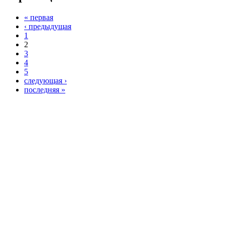
« первая
‹ предыдущая
1
2
3
4
5
следующая ›
последняя »