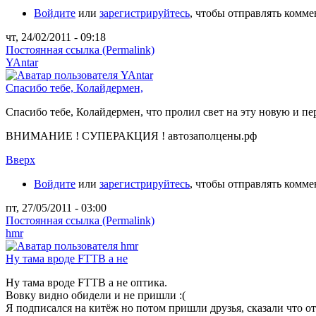
Войдите
или
зарегистрируйтесь
, чтобы отправлять комм
чт, 24/02/2011 - 09:18
Постоянная ссылка (Permalink)
YAntar
Спасибо тебе, Колайдермен,
Спасибо тебе, Колайдермен, что пролил свет на эту новую и 
ВНИМАНИЕ ! СУПЕРАКЦИЯ ! автозаполцены.рф
Вверх
Войдите
или
зарегистрируйтесь
, чтобы отправлять комм
пт, 27/05/2011 - 03:00
Постоянная ссылка (Permalink)
hmr
Ну тама вроде FTTB а не
Ну тама вроде FTTB а не оптика.
Вовку видно обидели и не пришли :(
Я подписался на китёж но потом пришли друзья, сказали что о