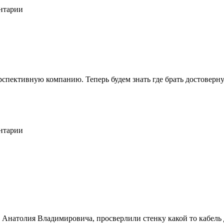
ентарии
перспективную компанию. Теперь будем знать где брать достове
ентарии
т Анатолия Владимировича, просверлили стенку какой то кабель 