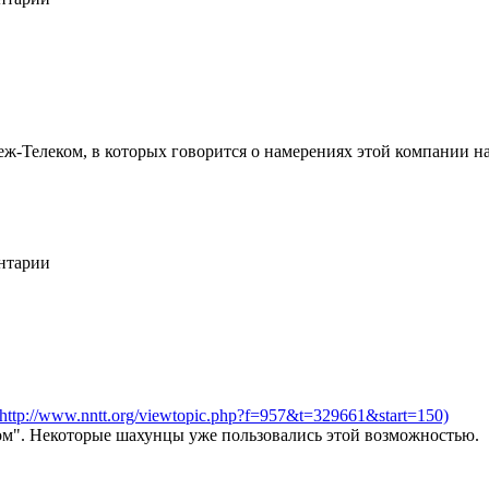
теж-Телеком, в которых говорится о намерениях этой компании н
ентарии
(http://www.nntt.org/viewtopic.php?f=957&t=329661&start=150)
м". Некоторые шахунцы уже пользовались этой возможностью.