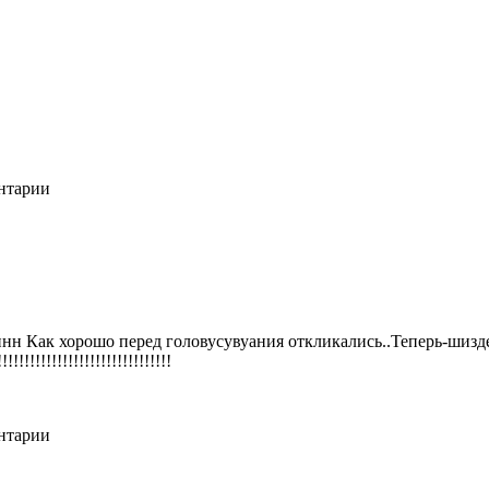
ентарии
нн Как хорошо перед головусувуания откликались..Теперь-шиз
!!!!!!!!!!!!!!!!!!!!!!!!!!!!!!!
ентарии