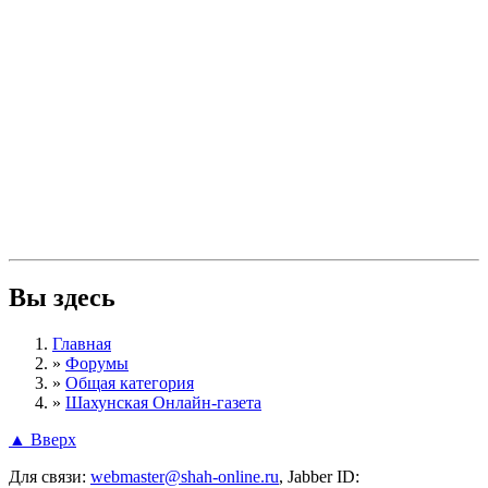
Вы здесь
Главная
»
Форумы
»
Общая категория
»
Шахунская Онлайн-газета
▲ Вверх
Для связи:
webmaster@shah-online.ru
, Jabber ID: