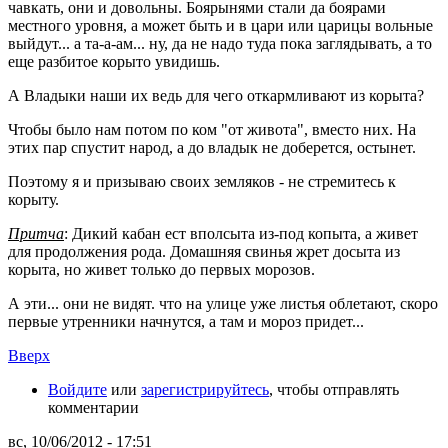
чавкать, они и довольны. Боярынями стали да боярами
местного уровня, а может быть и в цари или царицы вольные
выйдут... а та-а-ам... ну, да не надо туда пока заглядывать, а то
еще разбитое корыто увидишь.
А Владыки наши их ведь для чего откармливают из корыта?
Чтобы было нам потом по ком "от живота", вместо них. На
этих пар спустит народ, а до владык не доберется, остынет.
Поэтому я и призываю своих земляков - не стремитесь к
корыту.
Притча
: Дикий кабан ест вполсыта из-под копыта, а живет
для продолжения рода. Домашняя свинья жрет досыта из
корыта, но живет только до первых морозов.
А эти... они не видят. что на улице уже листья облетают, скоро
первые утренники начнутся, а там и мороз придет...
Вверх
Войдите
или
зарегистрируйтесь
, чтобы отправлять
комментарии
вс, 10/06/2012 - 17:51