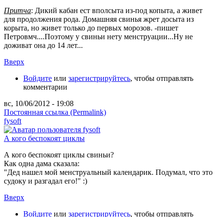
Притча
: Дикий кабан ест вполсыта из-под копыта, а живет
для продолжения рода. Домашняя свинья жрет досыта из
корыта, но живет только до первых морозов. -пишет
Петровмч....Поэтому у свиньи нету менструации...Ну не
доживат она до 14 лет...
Вверх
Войдите
или
зарегистрируйтесь
, чтобы отправлять
комментарии
вс, 10/06/2012 - 19:08
Постоянная ссылка (Permalink)
fysoft
А кого беспокоят циклы
А кого беспокоят циклы свиньи?
Как одна дама сказала:
"Дед нашел мой менструальный календарик. Подумал, что это
судоку и разгадал его!" :)
Вверх
Войдите
или
зарегистрируйтесь
, чтобы отправлять