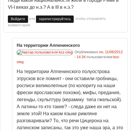
Люди какой национальности жили в городе Риме в
VI-I веках до н.э.? А в III в н.э.?
или
, чтобы отправлять
Войдите
зарегистрируйтесь
комментарии
На территории Аппенинского
Опубликовано
пн, 11/06/2012
- 14:34
пользователем
koz-
oleg
На территории Аппенинского полуострова
этрусков все помнят - они оставили гробницы,
росписи великолепные (по колориту на наши
фрески ярославские похожи), мифы, предания,
легенды, скульптуру (керамику типа гжельской).
А латины-то кто такие? - следа даже их нет на
земле этой! На каком языке римляне
разговаривали? То, что речи Цицерона на
латинском записаны, так это уже наша эра, а это