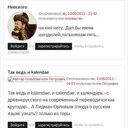
Невского
Опубликовано
вс, 10/06/2012 - 21:42
пользователем
головастик
на них нету...Дал бы имям
шиздюлей,латынянам лять...
или
, чтобы отправлять
Войдите
зарегистрируйтесь
комментарии
Так ведь и kalendae
Опубликовано
пн, 11/06/2012 -
04:57
пользователем
Петрович
Так ведь и kalendae, и calendae, и календарь - с
древнерусского на современный переводится как
кругодар... А Лидман-Орловым откуда о русском
языке узнать? только из торы
или
, чтобы отправлять
Войдите
зарегистрируйтесь