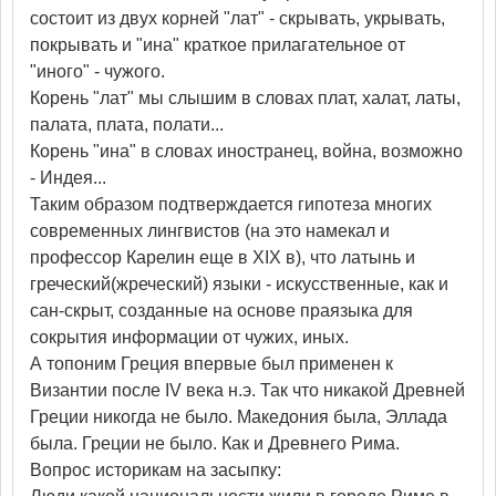
состоит из двух корней "лат" - скрывать, укрывать,
покрывать и "ина" краткое прилагательное от
"иного" - чужого.
Корень "лат" мы слышим в словах плат, халат, латы,
палата, плата, полати...
Корень "ина" в словах иностранец, война, возможно
- Индея...
Таким образом подтверждается гипотеза многих
современных лингвистов (на это намекал и
профессор Карелин еще в XIX в), что латынь и
греческий(жреческий) языки - искусственные, как и
сан-скрыт, созданные на основе праязыка для
сокрытия информации от чужих, иных.
А топоним Греция впервые был применен к
Византии после IV века н.э. Так что никакой Древней
Греции никогда не было. Македония была, Эллада
была. Греции не было. Как и Древнего Рима.
Вопрос историкам на засыпку: