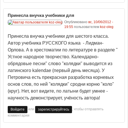
Принесла внучка учебники для
Опубликовано
вс, 10/06/2012 -
19:55
пользователем
koz-oleg
Принесла внучка учебники для шестого класса.
Автор учебника РУССКОГО языка - Лидман-
Орлова. А в хрестоматии по литературе в разделе "
Устное народное творчество. Календарно-
обрядовые песни" слово "колядки" выводится из
латинского kalendae (первый день месяца). У
Петровича есть прекрасная разработка корневых
основ слов, по ней "колядки" сродни корню "коло"
(круг). Нет, вот видите, по латыни будет умнее -
научность демонстрирует, учёность автора!
или
, чтобы отправлять
Войдите
зарегистрируйтесь
комментарии