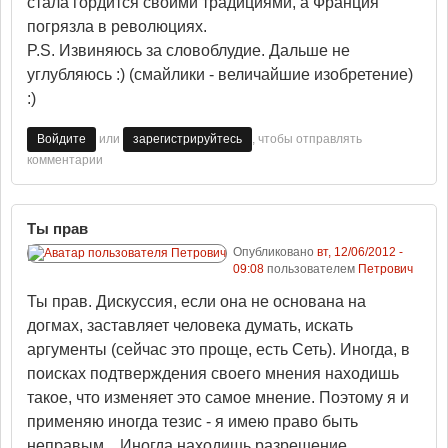
стала гордится своими традициями, а Франция
погрязла в революциях.
P.S. Извиняюсь за словоблудие. Дальше не
углубляюсь :) (смайлики - величайшие изобретение)
:)
или
, чтобы отправлять
Войдите
зарегистрируйтесь
комментарии
Ты прав
Опубликовано
вт, 12/06/2012 -
09:08
пользователем
Петрович
Ты прав. Дискуссия, если она не основана на
догмах, заставляет человека думать, искать
аргументы (сейчас это проще, есть Сеть). Иногда, в
поисках подтверждения своего мнения находишь
такое, что изменяет это самое мнение. Поэтому я и
применяю иногда тезис - я имею право быть
неправым... Иногда находишь разрешение