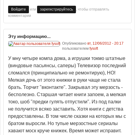
или
, чтобы отправлять
Войдите
зарегистрируйтесь
комментарии
Эту информацию...
Опубликовано
вт, 12/06/2012 - 20:17
пользователем
fysoft
У мну четыре компа дома, а игрушки токмо штатные
(виндовые пасьянсы, саперы) Телевизор последний
сломался (принципиально не ремонтирую), НО!
Мелкая дочь от этого книжки в руки чаще не стала
брать. Торчит "вконтакте". Закрывал эту мерзость -
бесполезно. Старшая читает книги запоем, а мелкая
токо, шоб "предки гулять отпустили". Из под палки
не получится всяко заставить. Хотя книги с детства
предоставлены. В том числе сказки на которых мы с
братом выросли. Но тупые мерзостные сериалы
хавают моск круче книжек. Время может исправит.