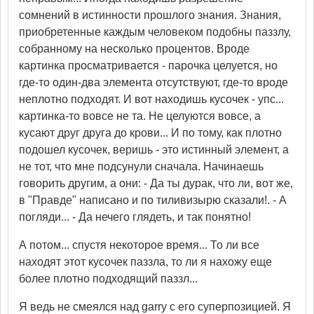
сомнений в истинности прошлого знания. Знания,
приобретенные каждым человеком подобны паззлу,
собранному на несколько процентов. Вроде
картинка просматривается - парочка целуется, но
где-то один-два элемента отсутствуют, где-то вроде
неплотно подходят. И вот находишь кусочек - упс...
картинка-то вовсе не та. Не целуются вовсе, а
кусают друг друга до крови... И по тому, как плотно
подошел кусочек, веришь - это истинный элемент, а
не тот, что мне подсунули сначала. Начинаешь
говорить другим, а они: - Да ты дурак, что ли, вот же,
в "Правде" написано и по тиливизырю сказали!. - А
погляди... - Да нечего глядеть, и так понятно!
А потом... спустя некоторое время... То ли все
находят этот кусочек паззла, то ли я нахожу еще
более плотно подходящий паззл...
Я ведь не смеялся над garry с его суперпозицией. Я