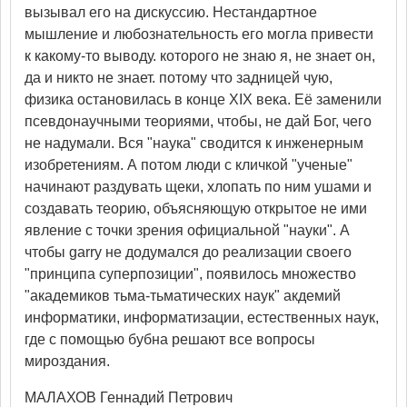
вызывал его на дискуссию. Нестандартное
мышление и любознательность его могла привести
к какому-то выводу. которого не знаю я, не знает он,
да и никто не знает. потому что задницей чую,
физика остановилась в конце XIX века. Её заменили
псевдонаучными теориями, чтобы, не дай Бог, чего
не надумали. Вся "наука" сводится к инженерным
изобретениям. А потом люди с кличкой "ученые"
начинают раздувать щеки, хлопать по ним ушами и
создавать теорию, объясняющую открытое не ими
явление с точки зрения официальной "науки". А
чтобы garry не додумался до реализации своего
"принципа суперпозиции", появилось множество
"академиков тьма-тьматических наук" акдемий
информатики, информатизации, естественных наук,
где с помощью бубна решают все вопросы
мироздания.
МАЛАХОВ Геннадий Петрович