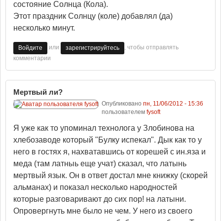
состояние Солнца (Кола).
Этот праздник Солнцу (коле) добавлял (да)
несколько минут.
или
, чтобы отправлять
Войдите
зарегистрируйтесь
комментарии
Мертвый ли?
Опубликовано
пн, 11/06/2012 - 15:36
пользователем
fysoft
Я уже как то упоминал технолога у Злобинова на
хлебозаводе который "Булку испекал". Дык как то у
него в гостях я, нахватавшись от корешей с ин.яза и
меда (там латныь еще учат) сказал, что латынь
мертвый язык. Он в ответ достал мне книжку (скорей
альманах) и показал несколько народностей
которые разговаривают до сих пор! на латыни.
Опровергнуть мне было не чем. У него из своего