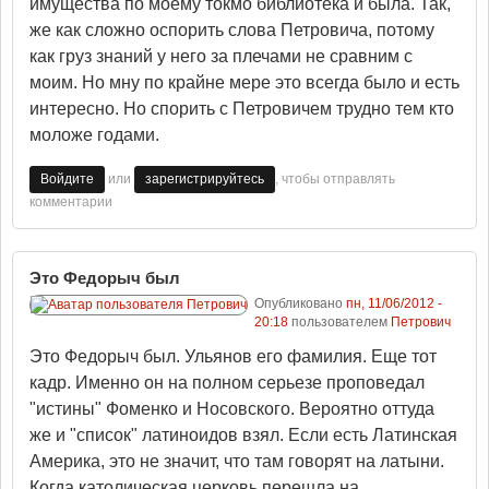
имущества по моему токмо библиотека и была. Так,
же как сложно оспорить слова Петровича, потому
как груз знаний у него за плечами не сравним с
моим. Но мну по крайне мере это всегда было и есть
интересно. Но спорить с Петровичем трудно тем кто
моложе годами.
или
, чтобы отправлять
Войдите
зарегистрируйтесь
комментарии
Это Федорыч был
Опубликовано
пн, 11/06/2012 -
20:18
пользователем
Петрович
Это Федорыч был. Ульянов его фамилия. Еще тот
кадр. Именно он на полном серьезе проповедал
"истины" Фоменко и Носовского. Вероятно оттуда
же и "список" латиноидов взял. Если есть Латинская
Америка, это не значит, что там говорят на латыни.
Когда католическая церковь перешла на