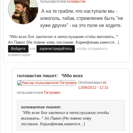
пользователем
головастик
А на те грабли, что наступали мы -
алкоголь, табак, стремление быть "не
хуже других" - на это поле не ходите.
*Ибо всех Бог заключил в непослушание,чтобы миловать..*
Ап.Павел (Не помню кому послание..Коринфянам,кажется...)
или
, чтобы отправлять
Войдите
зарегистрируйтесь
комментарии
головастик пишет: *Ибо всех
Опубликовано
вт,
12/06/2012 - 12:31
пользователем
Петрович
головастик
пишет:
*Ибо всех Бог заключил в непослушание,чтобы
миловать..* Ап.Павел (Не помню кому
послание..Коринфянам,кажется...)