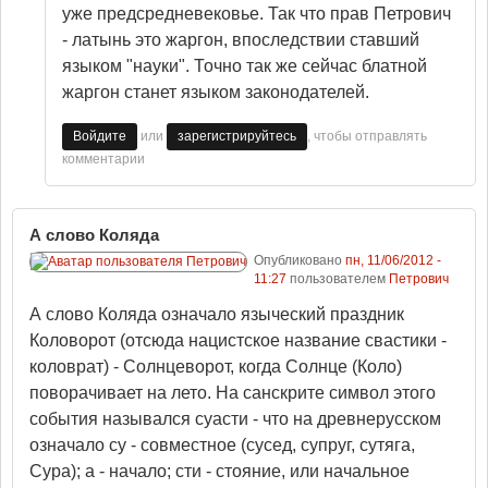
уже предсредневековье. Так что прав Петрович
- латынь это жаргон, впоследствии ставший
языком "науки". Точно так же сейчас блатной
жаргон станет языком законодателей.
или
, чтобы отправлять
Войдите
зарегистрируйтесь
комментарии
А слово Коляда
Опубликовано
пн, 11/06/2012 -
11:27
пользователем
Петрович
А слово Коляда означало языческий праздник
Коловорот (отсюда нацистское название свастики -
коловрат) - Солнцеворот, когда Солнце (Коло)
поворачивает на лето. На санскрите символ этого
события назывался суасти - что на древнерусском
означало су - совместное (сусед, супруг, сутяга,
Сура); а - начало; сти - стояние, или начальное