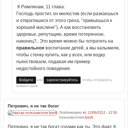
К Римлянам, 11 глава.
Господь простит, он милостив (если разкаешься
и отвратишися от этого греха, "привьешься к
хорошей маслине"). А как восстановить
здоровье, репутацию, время потерянное,
наконец?.. Это время можно бы потратить на
правильное
воспитание детей, а мы калымили,
чтобы стенку купить, как у всех, или водку
пьянствовали, подавая им пример
недостойного поведения.
или
, чтобы отправлять
Войдите
зарегистрируйтесь
комментарии
Петрович, я не так богат
Опубликовано
вт, 12/06/2012 - 12:50
пользователем
fysoft
Петрович, я не так богат годами как ты. Это факт. К