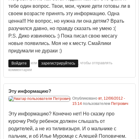
тебе один вопрос. Твои, мои, чужие дети готовы ли в
своем возрасте принять эту информацию. Одна
ценна!!! Не вопрос, но нужна ли она детям? Врать
разучился давно, но правду сказать не умею :(
P.S. Дико извиняюсь :) Пока писал свою месагу
новые появились. Моя не к месту. Смайлики
придумали не дураки :)
или
, чтобы отправлять
Войдите
зарегистрируйтесь
комментарии
Эту информацию?
Опубликовано
вт, 12/06/2012 -
15:14
пользователем
Петрович
Эту информацию? Конечно нет! Но сказку про
курочку Рябу ребенок должен слышать от
родителей, а не из тиливизыря. И о мальчике с
пальчик, и об Илье Муромце с Алешей Поповичем.