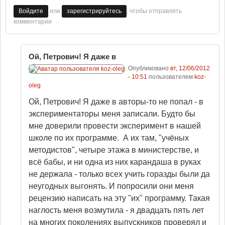
или
, чтобы отправлять
Войдите
зарегистрируйтесь
комментарии
Ой, Петрович! Я даже в
Опубликовано
вт, 12/06/2012
- 10:51
пользователем
koz-
oleg
Ой, Петрович! Я даже в авторы-то не попал - в
экспериментаторы меня записали. Будто бы
мне доверили провести эксперимент в нашей
школе по их программе. А их там, "учёных
методистов", четыре этажа в министерстве, и
всё бабы, и ни одна из них карандаша в руках
не держала - только всех учить горазды были да
неугодных выгонять. И попросили они меня
рецензию написать на эту "их" программу. Такая
наглость меня возмутила - я двадцать пять лет
на многих поколениях выпускников проверял и