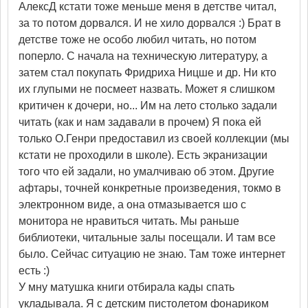
АлексД кстати тоже меньше меня в детстве читал,
за то потом дорвался. И не хило дорвался :) Брат в
детстве тоже не особо любил читать, но потом
поперло. С начала на техническую литературу, а
затем стал покупать Фридриха Ницше и др. Ни кто
их глупыми не посмеет назвать. Может я слишком
критичен к дочери, но... Им на лето столько задали
читать (как и нам задавали в прочем) Я пока ей
только О.Генри предоставил из своей коллекции (мы
кстати не проходили в школе). Есть экранизации
того что ей задали, но умалчиваю об этом. Другие
афтары, точней конкретные произведения, токмо в
электронном виде, а она отмазывается шо с
монитора не нравиться читать. Мы раньше
библиотеки, читальные залы посещали. И там все
было. Сейчас ситуацию не знаю. Там тоже интернет
есть :)
У мну матушка книги отбирала кады спать
укладывала. Я с детским пистолетом фонариком