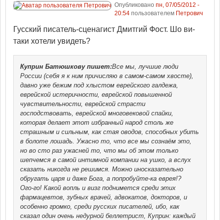
Опубликовано
пн, 07/05/2012 -
20:54
пользователем
Петрович
Гусский писатель-сценагист Дмитгий Фост. Шо ви-
таки хотели увидеть?
Куприн Батюшкову
пишет:
Все мы, лучшие люди
России (себя я к ним причисляю в самом-самом хвосте),
давно уже бежим под хлыстом еврейского галдежа,
еврейской истеричности, еврейской повышенной
чувствительности, еврейской страсти
господствовать, еврейской многовековой спайки,
которая делает этот избранный народ столь же
страшным и сильным, как стая оводов, способных убить
в болоте лошадь. Ужасно то, что все мы сознаём это,
но во сто раз ужасней то, что мы об этом только
шепчемся в самой интимной компании на ушко, а вслух
сказать никогда не решимся. Можно иносказательно
обругать царя и даже Бога, а попробуйте-ка еврея!?
Ого-го! Какой вопль и визг поднимется среди этих
фармацевтов, зубных врачей, адвокатов, докторов, и
особенно громко, среди русских писателей, ибо, как
сказал один очень недурной беллетрист, Куприн: каждый