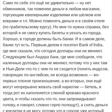
Само по себе это ещё не удивительно — ну нет
обменников, так поменяю деньги в любом магазине,
торгующим ювелирными изделиями или шёлком или
коврами и т.п. Можно поменять деньги и в своём отеле
(по грабительскому курсу). Но мне-то нужна справка, без
которой я не смогу купить билеты и уехать из города.
Хорошо, в городе должны быть банки. И в самом деле,
банки тут есть. Первым делом я посетил Bank of India,
где мне сказали, что сегодня доллары они не меняют.
Следующим был Андхра банк, где мне сообщили, что
наличные доллары они не меняют, потому что у них там
в Нью-Дели что-то с чем-то не сходится (понять индусов,
говорящих по-английски, не всегда возможно — во-
первых плохое произношение, а во-вторых, они ещё
могут непрерывно жевать свой наркотик — бетель, и
тогда рот их наполняется слюной кроваво-красного
цвета, и чтобы сказать что-то, они запрокидывают
голову, и говорят, словно горло полощут), а снять деньги
с кредитки я не могу, потому что в городе уже который