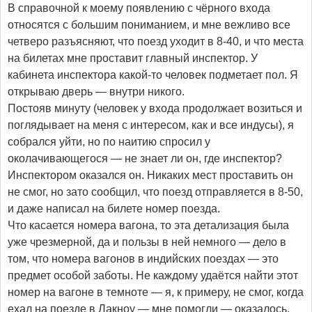
В справочной к моему появлению с чёрного входа
относятся с большим пониманием, и мне вежливо все
четверо разъясняют, что поезд уходит в 8-40, и что места
на билетах мне проставит главный инспектор. У
кабинета инспектора какой-то человек подметает пол. Я
открываю дверь — внутри никого.
Постояв минуту (человек у входа продолжает возиться и
поглядывает на меня с интересом, как и все индусы), я
собрался уйти, но по наитию спросил у
околачивающегося — не знает ли он, где инспектор?
Инспектором оказался он. Никаких мест проставить он
не смог, но зато сообщил, что поезд отправляется в 8-50,
и даже написал на билете номер поезда.
Что касается номера вагона, то эта детализация была
уже чрезмерной, да и пользы в ней немного — дело в
том, что номера вагонов в индийских поездах — это
предмет особой заботы. Не каждому удаётся найти этот
номер на вагоне в темноте — я, к примеру, не смог, когда
ехал на поезде в Лакноу — мне помогли — оказалось,