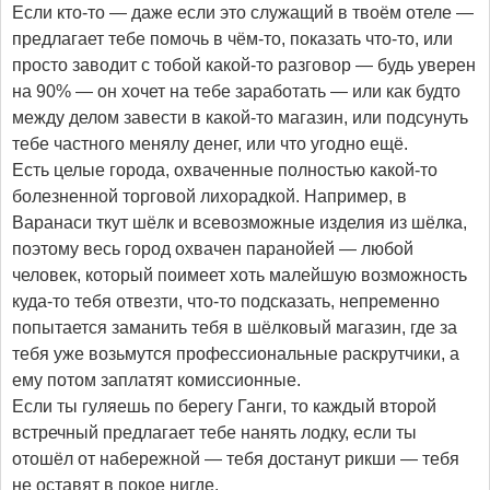
Если кто-то — даже если это служащий в твоём отеле —
предлагает тебе помочь в чём-то, показать что-то, или
просто заводит с тобой какой-то разговор — будь уверен
на 90% — он хочет на тебе заработать — или как будто
между делом завести в какой-то магазин, или подсунуть
тебе частного менялу денег, или что угодно ещё.
Есть целые города, охваченные полностью какой-то
болезненной торговой лихорадкой. Например, в
Варанаси ткут шёлк и всевозможные изделия из шёлка,
поэтому весь город охвачен паранойей — любой
человек, который поимеет хоть малейшую возможность
куда-то тебя отвезти, что-то подсказать, непременно
попытается заманить тебя в шёлковый магазин, где за
тебя уже возьмутся профессиональные раскрутчики, а
ему потом заплатят комиссионные.
Если ты гуляешь по берегу Ганги, то каждый второй
встречный предлагает тебе нанять лодку, если ты
отошёл от набережной — тебя достанут рикши — тебя
не оставят в покое нигде.