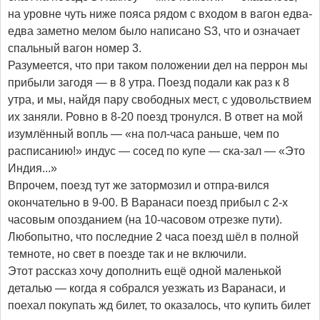
на уровне чуть ниже пояса рядом с входом в вагон едва-
едва заметно мелом было написано S3, что и означает
спальный вагон номер 3.
Разумеется, что при таком положении дел на перрон мы
прибыли загодя — в 8 утра. Поезд подали как раз к 8
утра, и мы, найдя пару свободных мест, с удовольствием
их заняли. Ровно в 8-20 поезд тронулся. В ответ на мой
изумлённый вопль — «на пол-часа раньше, чем по
расписанию!» индус — сосед по купе — ска-зал — «Это
Индия...»
Впрочем, поезд тут же затормозил и отпра-вился
окончательно в 9-00. В Варанаси поезд прибыл с 2-х
часовым опозданием (на 10-часовом отрезке пути).
Любопытно, что последние 2 часа поезд шёл в полной
темноте, но свет в поезде так и не включили.
Этот рассказ хочу дополнить ещё одной маленькой
деталью — когда я собрался уезжать из Варанаси, и
поехал покупать жд билет, то оказалось, что купить билет