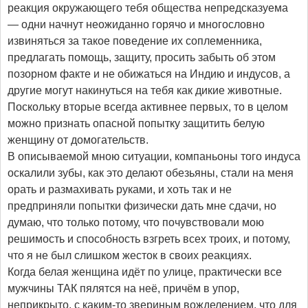
реакция окружающего тебя общества непредсказуема
— одни начнут неожиданно горячо и многословно
извиняться за такое поведение их соплеменника,
предлагать помощь, защиту, просить забыть об этом
позорном факте и не обижаться на Индию и индусов, а
другие могут накинуться на тебя как дикие животные.
Поскольку вторые всегда активнее первых, то в целом
можно признать опасной попытку защитить белую
женщину от домогательств.
В описываемой мною ситуации, компаньоны того индуса
оскалили зубы, как это делают обезьяны, стали на меня
орать и размахивать руками, и хоть так и не
предприняли попытки физически дать мне сдачи, но
думаю, что только потому, что почувствовали мою
решимость и способность взгреть всех троих, и потому,
что я не был слишком жесток в своих реакциях.
Когда белая женщина идёт по улице, практически все
мужчины ТАК пялятся на неё, причём в упор,
неприкрыто, с каким-то звериным вожделением, что для