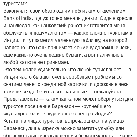
туристам?
Закончил я свой обзор одним неблизким от-делением
Bank of India, где уж точно меняли деньги. Сидя в кресле
и наблюдая, как банковский работник готовится меня
обслужить, я подумал о том — как же сложно туристам в
Индии... и тут заметил маленькую табличку, на которой
написано, что банк принимает к обмену дорожные чеки,
ещё какие-то очень редкие бумаги, а вот наличные в
любой валюте не принимает.
Это тем более удивительно, что любой турист знает — в
Индии часто бывают очень серьёзные проблемы со
снятием денег с кре-дитной карточки, и дорожные чеки
тоже не везде берут, а вот наличные — пожалуйста.
Представляете — каким капканом может обернуться для
туристов посещение Варанаси — крупнейшего
«культурного» и экскурсионного центра Индии?
Кстати, на лицах туристов, встречающихся на улицах
Варанаси, лишь изредка можно заметить улыбку или
обычную туристическую ленцу и безмятежность — чаще