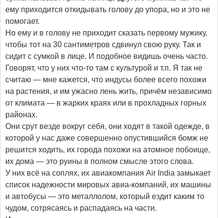
ему приходится откидывать голову до упора, но и это не
помогает.
Но ему и в голову не приходит сказать первому мужику,
чтобы тот на 30 сантиметров сдвинул свою руку. Так и
сидит с сумкой в лице. И подобное видишь очень часто.
Говорят, что у них что-то там с культурой и т.п. Я так не
считаю — мне кажется, что индусы более всего похожи
на растения, и им ужасно лень жить, причём независимо
от климата — в жарких краях или в прохладных горных
районах.
Они срут везде вокруг себя, они ходят в такой одежде, в
которой у нас даже совершенно опустившийся бомж не
решится ходить, их города похожи на атомное побоище,
их дома — это руины в полном смысле этого слова.
У них всё на соплях, их авиакомпания Air India замыкает
список надежности мировых авиа-компаний, их машины
и автобусы — это металлолом, который ездит каким то
чудом, сотрясаясь и распадаясь на части.