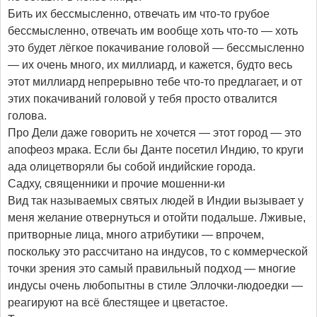
Бить их бессмысленно, отвечать им что-то грубое
бессмысленно, отвечать им вообще хоть что-то — хоть
это будет лёгкое покачивание головой — бессмысленно
— их очень много, их миллиард, и кажется, будто весь
этот миллиард непрерывно тебе что-то предлагает, и от
этих покачиваний головой у тебя просто отвалится
голова.
Про Дели даже говорить не хочется — этот город — это
апофеоз мрака. Если бы Данте посетил Индию, то круги
ада олицетворяли бы собой индийские города.
Садху, священники и прочие мошенни-ки
Вид так называемых святых людей в Индии вызывает у
меня желание отвернуться и отойти подальше. Лживые,
притворные лица, много атрибутики — впрочем,
поскольку это рассчитано на индусов, то с коммерческой
точки зрения это самый правильный подход — многие
индусы очень любопытны в стиле Эллочки-людоедки —
реагируют на всё блестящее и цветастое.