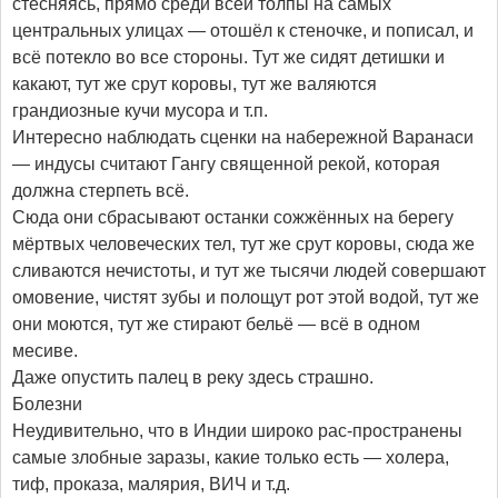
стесняясь, прямо среди всей толпы на самых
центральных улицах — отошёл к стеночке, и пописал, и
всё потекло во все стороны. Тут же сидят детишки и
какают, тут же срут коровы, тут же валяются
грандиозные кучи мусора и т.п.
Интересно наблюдать сценки на набережной Варанаси
— индусы считают Гангу священной рекой, которая
должна стерпеть всё.
Сюда они сбрасывают останки сожжённых на берегу
мёртвых человеческих тел, тут же срут коровы, сюда же
сливаются нечистоты, и тут же тысячи людей совершают
омовение, чистят зубы и полощут рот этой водой, тут же
они моются, тут же стирают бельё — всё в одном
месиве.
Даже опустить палец в реку здесь страшно.
Болезни
Неудивительно, что в Индии широко рас-пространены
самые злобные заразы, какие только есть — холера,
тиф, проказа, малярия, ВИЧ и т.д.