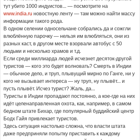
тут убито 1000 индуистов... — посмотрите на
www.india.ru
новостную ленту — там можно найти массу
информации такого рода.
В одном селении односельчане собрались да и сожгли
влюблённую парочку — нельзя им влюбляться, они из
разных каст, в другом месте взорвали автобус с 50
людьми и несколько храмов и т.д.
Если среди миллиарда людей исчезнет десяток-другой
туристов — кого это будет волновать? Смерть в Индии
— обычное дело, и труп, плывущий мирно по Ганге, ни у
кого не вызывает интереса — ну труп, ну плывёт... и
пусть плывёт. Исчез турист? Жаль, да...
Туристы в Индии пропадают постоянно, а кое-где на них
идёт целенаправленная охота, как, например, в самом
бедном штате Бихар, где популярный буддийский центр
Бодх Гайя привлекает туристов.
Здесь ситуация настолько сложна, что власти штата
даже предприняли попытку приставить к каждому