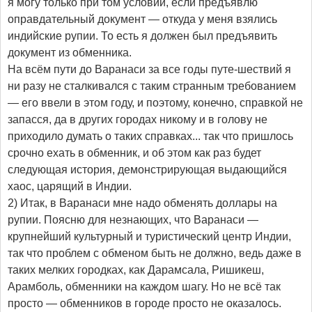
я могу только при том условии, если предъявлю
оправдательный документ — откуда у меня взялись
индийские рупии. То есть я должен был предъявить
документ из обменника.
На всём пути до Варанаси за все годы путе-шествий я
ни разу не сталкивался с таким странным требованием
— его ввели в этом году, и поэтому, конечно, справкой не
запасся, да в других городах никому и в голову не
приходило думать о таких справках... так что пришлось
срочно ехать в обменник, и об этом как раз будет
следующая история, демонстрирующая выдающийся
хаос, царящий в Индии.
2) Итак, в Варанаси мне надо обменять доллары на
рупии. Поясню для незнающих, что Варанаси —
крупнейший культурный и туристический центр Индии,
так что проблем с обменом быть не должно, ведь даже в
таких мелких городках, как Дарамсала, Ришикеш,
Арамболь, обменники на каждом шагу. Но не всё так
просто — обменников в городе просто не оказалось.