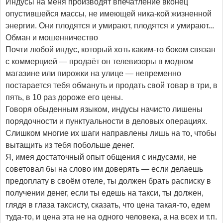
Индусы на меня производят впечатление вконец
опустившейся массы, не имеющей ника-кой жизненной
энергии. Они плодятся и умирают, плодятся и умирают...
Обман и мошенничество
Почти любой индус, который хоть каким-то боком связан
с коммерцией — продаёт он телевизоры в модном
магазине или пирожки на улице — непременно
постарается тебя обмануть и продать свой товар в три, в
пять, в 10 раз дороже его цены.
Говоря обыденным языком, индусы начисто лишены
порядочности и пунктуальности в деловых операциях.
Слишком многие их шаги направлены лишь на то, чтобы
вытащить из тебя побольше денег.
Я, имея достаточный опыт общения с индусами, не
советовал бы на слово им доверять — если делаешь
предоплату в своём отеле, ты должен брать расписку в
получении денег, если ты едешь на такси, ты должен,
глядя в глаза таксисту, сказать, что цена такая-то, едем
туда-то, и цена эта не на одного человека, а на всех и т.п.