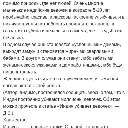
помимо природы, где нет людей. Очень многие
маленькие индийские девочки в возрасте 5-10 лет
необычайно красивы и ласковы, искренне улыбчивы, и в
них чувствуется потребность проявлять нежность, в
глазах их глубина и печаль, и в самом деле — судьба их
печальна.
В одном случае они становятся «успешными» дамами,
выходят замуж и становятся жирными сварливыми
бабами. В другом случае они станут либо забитыми
жёнами-секс-служанками и домработницами, либо будут
нищенствовать.
Женщина здесь считается получеловеком, и сами они
соглашаются с этой ролью.
(Автор, видимо, постеснялся сообщить здесь о том, что в
Индии постоянно убивают миллионы девочек. Об этом
можно прочесть в статье «Индия убивает девочек». —
Д.Б.)
Ханжество
Индусы — страшные ханжи. С одной сто-роны (а