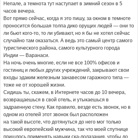
Непале, а темнота тут наступает в зимний сезон в 5
часов вечера.
Вот прямо сейчас, когда я это пишу, за окном в темноте
проносится большая толпа дико орущих людей — они то
ли бьют кого-то, то ли убивают, но я бы не хотел сейчас
случайно там оказаться. А ведь это самый центр самого
туристического района, самого культурного города
Индии — Варанаси.
На ночь очень многие, если не все 100% офисов и
гостиниц и любых других учреждений, закрывают свои
входы эдаким железным занавесом гаражного типа —
тоже не от хорошей жизни.
Сидишь ты, скажем, в Интернете часов до 10 вечера,
возвращаешься в свой отель, и утыкаешься в
задраенную стену. Как правило, везде есть звонок, но в
одном из отелей этот звонок был расположен
на такой высоте, что дотянуться до него мог только
высокий европейский мужчина, так что моей спутнице
пришлось применять навыки ска-лолазания, чтобы до