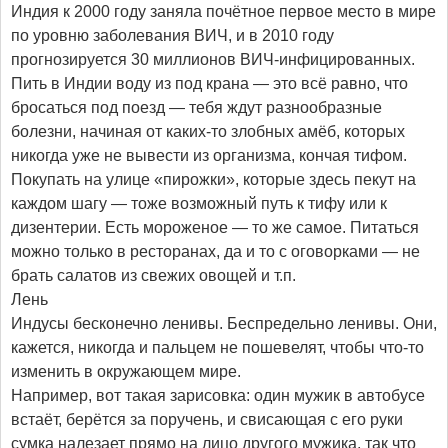
Индия к 2000 году заняла почётное первое место в мире
по уровню заболевания ВИЧ, и в 2010 году
прогнозируется 30 миллионов ВИЧ-инфицированных.
Пить в Индии воду из под крана — это всё равно, что
бросаться под поезд — тебя ждут разнообразные
болезни, начиная от каких-то злобных амёб, которых
никогда уже не вывести из организма, кончая тифом.
Покупать на улице «пирожки», которые здесь пекут на
каждом шагу — тоже возможный путь к тифу или к
дизентерии. Есть мороженое — то же самое. Питаться
можно только в ресторанах, да и то с оговорками — не
брать салатов из свежих овощей и т.п.
Лень
Индусы бесконечно ленивы. Беспредельно ленивы. Они,
кажется, никогда и пальцем не пошевелят, чтобы что-то
изменить в окружающем мире.
Например, вот такая зарисовка: один мужик в автобусе
встаёт, берётся за поручень, и свисающая с его руки
сумка налезает прямо на лицо другого мужика, так что