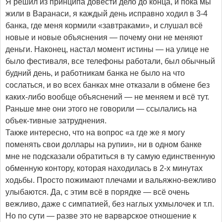
Я решил из принципа довести дело до конца, и пока мы
жили в Варанаси, я каждый день исправно ходил в 3-4
банка, где меня кормили «завтраками», и слушал всё
новые и новые объяснения — почему они не меняют
деньги. Наконец, настал момент истины — на улице не
было фестиваля, все телефоны работали, был обычный
будний день, и работникам банка не было на что
сослаться, и во всех банках мне отказали в обмене без
каких-либо вообще объяснений — не меняем и всё тут.
Раньше мне они этого не говорили — ссылались на
объек-тивные затруднения.
Также интересно, что на вопрос «а где же я могу
поменять свои доллары на рупии», ни в одном банке
мне не подсказали обратиться в ту самую единственную
обменную контору, которая находилась в 2-х минутах
ходьбы. Просто пожимают плечами и вальяжно-вежливо
улыбаются. Да, с этим всё в порядке — всё очень
вежливо, даже с симпатией, без наглых ухмылочек и т.п.
Но по сути — разве это не варварское отношение к