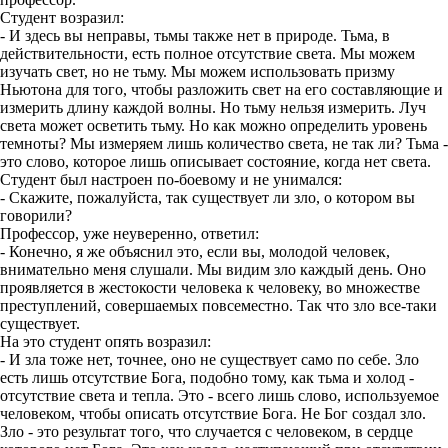
Студент возразил:
- И здесь вы неправы, тьмы также нет в природе. Тьма, в
действительности, есть полное отсутствие света. Мы можем
изучать свет, но не тьму. Мы можем использовать призму
Ньютона для того, чтобы разложить свет на его составляющие и
измерить длину каждой волны. Но тьму нельзя измерить. Луч
света может осветить тьму. Но как можно определить уровень
темноты? Мы измеряем лишь количество света, не так ли? Тьма -
это слово, которое лишь описывает состояние, когда нет света.
Студент был настроен по-боевому и не унимался:
- Скажите, пожалуйста, так существует ли зло, о котором вы
говорили?
Профессор, уже неуверенно, ответил:
- Конечно, я же объяснил это, если вы, молодой человек,
внимательно меня слушали. Мы видим зло каждый день. Оно
проявляется в жестокости человека к человеку, во множестве
преступлений, совершаемых повсеместно. Так что зло все-таки
существует.
На это студент опять возразил:
- И зла тоже нет, точнее, оно не существует само по себе. Зло
есть лишь отсутствие Бога, подобно тому, как тьма и холод -
отсутствие света и тепла. Это - всего лишь слово, используемое
человеком, чтобы описать отсутствие Бога. Не Бог создал зло.
Зло - это результат того, что случается с человеком, в сердце