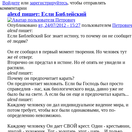
Войдите
или
зарегистрируйтесь
, чтобы отправлять
комментарии
alexd пишет: Если Библейский
Опубликовано
вт, 24/07/2012 - 15:27
пользователем
Петрович
alexd
пишет:
Если Библейский Бог знает истину, то почему он не сообщит
её людям?
Он ее сообщил в первый момент творения. Но человек тут
же её отверг.
Вторично он предстал в истине. Но её опять не увидели и
распяли.
alexd
пишет:
Почему он предпочитает карать?
Он предпочитает миловать. Если бы Господь был просто
справедлив - нас, как биологического вида, давно уже не
было бы на свете. А если бы он еще и предпочитал карать...
alexd
пишет:
Каждому человеку он дал индивидуальное видение мира, и
потом требует, чтобы все были одинаковыми, что по-
определению невозможно.
Каждому человеку Он дает СВОЙ крест. Один - крестьянин,
другой - художник. Тот - золотарь, этот - царь... И только