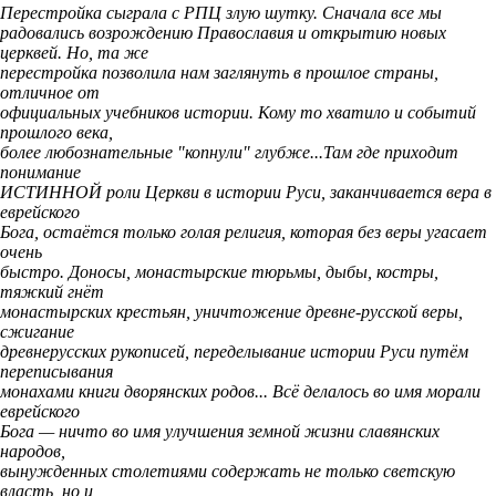
Перестройка сыграла с РПЦ злую шутку. Сначала все мы
радовались возрождению Православия и открытию новых
церквей. Но, та же
перестройка позволила нам заглянуть в прошлое страны,
отличное от
официальных учебников истории. Кому то хватило и событий
прошлого века,
более любознательные "копнули" глубже...Там где приходит
понимание
ИСТИННОЙ роли Церкви в истории Руси, заканчивается вера в
еврейского
Бога, остаётся только голая религия, которая без веры угасает
очень
быстро. Доносы, монастырские тюрьмы, дыбы, костры,
тяжкий гнёт
монастырских крестьян, уничтожение древне-русской веры,
сжигание
древнерусских рукописей, переделывание истории Руси путём
переписывания
монахами книги дворянских родов... Всё делалось во имя морали
еврейского
Бога — ничто во имя улучшения земной жизни славянских
народов,
вынужденных столетиями содержать не только светскую
власть, но и