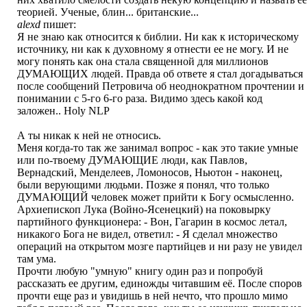
теорией. Ученые, блин... британские...
alexd
пишет:
Я не знаю как относится к библии. Ни как к историческому
источнику, ни как к духовному я отнести ее не могу. И не
могу понять как она стала священной для миллионов
ДУМАЮЩИХ людей. Правда об ответе я стал догадываться
после сообщений Петровича об неоднократном прочтении и
понимании с 5-го 6-го раза. Видимо здесь какой код
заложен.. Holy NLP
А ты никак к ней не относись.
Меня когда-то так же занимал вопрос - как это такие умные
или по-твоему ДУМАЮЩИЕ люди, как Павлов,
Вернадский, Менделеев, Ломоносов, Ньютон - наконец,
были верующими людьми. Позже я понял, что только
ДУМАЮЩИЙ человек может прийти к Богу осмысленно.
Архиепископ Лука (Войно-Ясенецкий) на поковырку
партийного функционера: - Вон, Гагарин в космос летал,
никакого Бога не видел, ответил: - Я сделал множество
операций на открытом мозге партийцев и ни разу не увидел
там ума.
Прочти любую "умную" книгу один раз и попробуй
рассказать ее другим, единожды читавшим её. После споров
прочти еще раз и увидишь в ней нечто, что прошло мимо