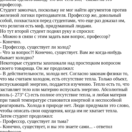
профессор.
Студент замолчал, поскольку не мог найти аргументов против
железной логики преподавателя. Профессор же, довольный
собой, похвастался перед студентами, что еще раз доказал им,
что религия есть миф, придуманный людьми.
Но тут второй студент поднял руку и спросил:
- Можно в связи с этим задать вам вопрос, профессор?
- Конечно.
- Профессор, существует ли холод?
- Что за вопрос?! Конечно, существует. Вам же когда-нибудь
бывает холодно?
Некоторые студенты захихикали над простецким вопросом
своего товарища. Он же продолжил:
- В действительности, холода нет. Согласно законам физики то,
что мы считаем холодом, есть отсутствие тепла. Только объект,
испускающий энергию, поддается изучению. Тепло есть то, что
заставляет тело или материю испускать энергию. Абсолютный
ноль (- 273° С) есть полное отсутствие тепла, и любая материя
при такой температуре становится инертной и неспособной
реагировать. Холода в природе нет. Люди придумали это слово,
чтобы описать свои ощущения, когда им не хватает тепла.
Затем студент продолжил:
- Профессор, существует ли тьма?
- Конечно, существует, и вы это знаете сами... - ответил
профессор.