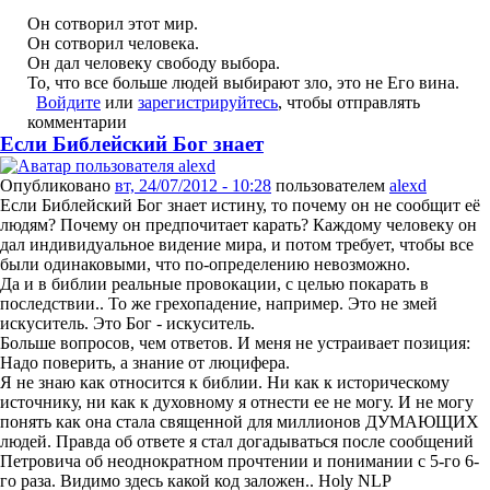
Он сотворил этот мир.
Он сотворил человека.
Он дал человеку свободу выбора.
То, что все больше людей выбирают зло, это не Его вина.
Войдите
или
зарегистрируйтесь
, чтобы отправлять
комментарии
Если Библейский Бог знает
Опубликовано
вт, 24/07/2012 - 10:28
пользователем
alexd
Если Библейский Бог знает истину, то почему он не сообщит её
людям? Почему он предпочитает карать? Каждому человеку он
дал индивидуальное видение мира, и потом требует, чтобы все
были одинаковыми, что по-определению невозможно.
Да и в библии реальные провокации, с целью покарать в
последствии.. То же грехопадение, например. Это не змей
искуситель. Это Бог - искуситель.
Больше вопросов, чем ответов. И меня не устраивает позиция:
Надо поверить, а знание от люцифера.
Я не знаю как относится к библии. Ни как к историческому
источнику, ни как к духовному я отнести ее не могу. И не могу
понять как она стала священной для миллионов ДУМАЮЩИХ
людей. Правда об ответе я стал догадываться после сообщений
Петровича об неоднократном прочтении и понимании с 5-го 6-
го раза. Видимо здесь какой код заложен.. Holy NLP