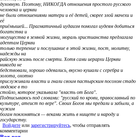
духовную. Поэтому, НИКОГДА отношения простого русского
человека и церкви
не были отношениями матери и её детей, скорее злой мачехи и
её
приёмышей... Прагматичный иудаизм помогал иудеям добиться
богатства и
могущества в земной жизни, мораль христианства предлагала
адептам Церкви
только терпение и послушание в этой жизни, пост, молитву,
надежды на
райскую жизнь после смерти. Хотя сами иерархи Церкви
никогда не
бедствовали, хорошо одевались, вкусно кушали с серебра и
золота, охотно
прислуживали власти и гнали своим пастырским посохом стадо
людское в то
стойло, которое указывала "власть от Бога".
Подписываюсь под словами: "русский по крови, православный по
культуре, атеист по вере". Своих Богов мы предали и забыли, а
чужим
богам поклоняться — веками жить в нищете и народу и
государству.
Войдите
или
зарегистрируйтесь
, чтобы отправлять
комментарии
Вот-вот...