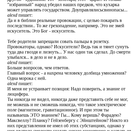
"избранный" народ убедил наших предков, что кухарка
может управлять государством. Доуправлялисьсвинопасы...
alexd
пишет:
Да и в библии реальные провокации, с целью покарать в
последствии.. То же грехопадение, например. Это не змей
искуситель. Это Бог - искуситель.
Тебе родители запрещали совать пальцы в розетку.
Провокаторы, однако? Искусители? Ведь так и тянет сунуть
туда два гвоздя и лизнуть... У нас один так сделал. До смерти
улыбался... в дело и не в дело.
alexd
пишет:
Больше вопросов, чем ответов.
Главный вопрос - а нахрена человеку долбица умножения?
Одна морока с ней.
alexd
пишет:
И меня не устраивает позиция: Надо поверить, а знание от
люцифера.
Ты никогда не видел, никогда даже представить себе не мог,
не можешь и не сможешь никогда, что такое электрическое
поле (магнитное, гравитационное). И при этом ты
называешь ЭТО знанием? Гы... Кому веришь? Фарадею?
Максвеллу? Планку? Гейзенбергу с Эйнштейном? Никто из
них представления не имел об этих субстанциях, однако у
них хватило смелости создать некую концепцию и назвать ее