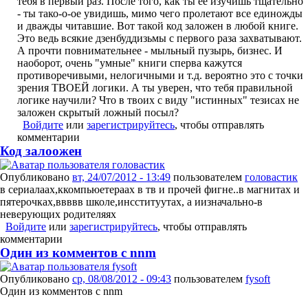
тебя в первый раз. После того, как ты ее изучишь тщательно
- ты тако-о-ое увидишь, мимо чего пролетают все единожды
и дважды читавшие. Вот такой код заложен в любой книге.
Это ведь всякие дзенбуддизьмы с первого раза захватывают.
А прочти повнимательнее - мыльный пузырь, бизнес. И
наоборот, очень "умные" книги сперва кажутся
противоречивыми, нелогичными и т.д. вероятно это с точки
зрения ТВОЕЙ логики. А ты уверен, что тебя правильной
логике научили? Что в твоих с виду "истинных" тезисах не
заложен скрытый ложный посыл?
Войдите
или
зарегистрируйтесь
, чтобы отправлять
комментарии
Код залоожен
Опубликовано
вт, 24/07/2012 - 13:49
пользователем
головастик
в сериалаах,ккомпьюетераах в тв и прочей фигне..в магнитах и
пятерочках,ввввв школе,инсституутах, а иизначально-в
неверующих родителяях
Войдите
или
зарегистрируйтесь
, чтобы отправлять
комментарии
Один из комментов с nnm
Опубликовано
ср, 08/08/2012 - 09:43
пользователем
fysoft
Один из комментов с nnm