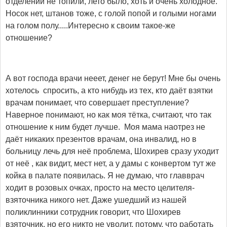
отделении не топили, лето было, хоть и очень холодное.
Носок нет, штанов тоже, с голой попой и голыми ногами
на голом полу.....Интересно к своим такое-же
отношение?
А вот господа врачи нееет, денег не берут! Мне бы очень
хотелось спросить, а кто нибудь из тех, кто даёт взятки
врачам понимает, что совершает преступление?
Наверное понимают, но как моя тётка, считают, что так
отношение к ним будет лучше. Моя мама наотрез не
даёт никаких презентов врачам, она инвалид, но в
больницу лечь для неё проблема, Шохирев сразу уходит
от неё , как видит, мест нет, а у дамы с конвертом тут же
койка в палате появилась. Я не думаю, что главврач
ходит в розовых очках, просто на место целителя-
взяточника никого нет. Даже ушедший из нашей
поликлинники сотрудник говорит, что Шохирев
взяточник, но его никто не уволит, потому, что работать