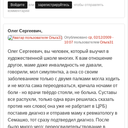
или
, чтобы отправлять
Войдите
зарегистрируйтесь
комментарии
Олег Сергеевич,
Опубликовано
ср, 02/12/2009 -
10:07
пользователем
Ольга31
Олег Сергеевич, вы человек, который выучил в
художественной школе многих. К вам отношение
другое, маме даже инвалидность не давали,
говорили, мол симулянтка, а она со своим
заболеванием только с двумя палками могла ходить
и не могла сама переодеваться, кричала ночами от
боли - но врачи твёрдо стояли, не больна. Суставы
все распухли, только одна врач решилась сказать
против них слово( она уже не рабртает в ЦРБ)
поставив диагноз и отправив маму к ревматологу в
Семашко, тот сразу подтвердил диагноз. После
было много чего: переосвидетельствование в