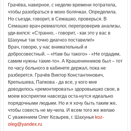
Грачёва, наверное, с неделю времени потратила,
чтобы разобраться в моих болячках. Определила.
Но съезди, говорит, в Семашко, проверься. В
Семашко врач-ревматолог, перепроверив анализы,
уди-вился: «Странно, - говорит, - как это у вас в
Шахунье так точно диагноз поставили!»
Врач, говорю, у нас внимательный и
добросовестный. – «Нам бы такого» - «Не отдадим,
самим нужны такие-то». А Крашенинников был – тот
по часу больного в кабинете держал, пока не
разберется. Грачёв Виктор Константинович,
Крепышева, Папкова - да все, у кого мне
доводилось «ремонтировать» здоровьишко свое, в
моем восприятии навсегда оста-нутся идеально
порядочными людьми. Но и я хочу быть таким же,
чтобы совесть не му-чила. И всем того же желаю
С уважением Олег Козырев, г. Шахунья
koz-
oleg@yandex.ru