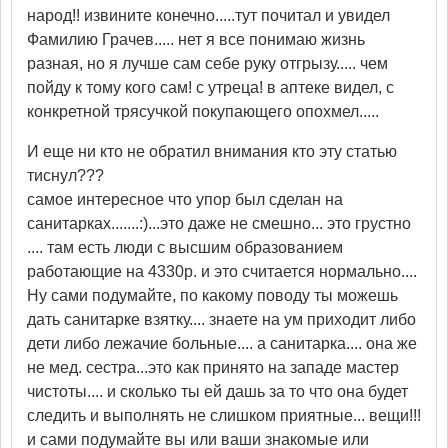
народ!! извините конечно.....тут почитал и увидел
Фамилию Грачев..... нет я все понимаю жизнь
разная, но я лучше сам себе руку отгрызу..... чем
пойду к тому кого сам! с утреца! в аптеке видел, с
конкретной трясучкой покупающего опохмел.....
И еще ни кто не обратил внимания кто эту статью
тиснул???
самое интересное что упор был сделан на
санитарках.......:)...это даже не смешно... это грустно
.... там есть люди с высшим образованием
работающие на 4330р. и это считается нормально....
Ну сами подумайте, по какому поводу ты можешь
дать санитарке взятку.... знаете на ум приходит либо
дети либо лежачие больные.... а санитарка.... она же
не мед. сестра...это как принято на западе мастер
чистоты.... и сколько ты ей дашь за то что она будет
следить и выполнять не слишком приятные... вещи!!!
и сами подумайте вы или ваши знакомые или