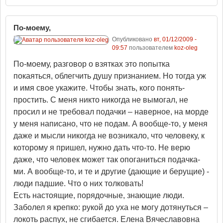
По-моему,
Опубликовано
вт, 01/12/2009 -
09:57
пользователем
koz-oleg
По-моему, разговор о взятках это попытка
покаяться, облегчить душу признанием. Но тогда уж
и имя свое укажите. Чтобы знать, кого понять-
простить. С меня никто никогда не вымогал, не
просил и не требовал подачки – наверное, на морде
у меня написано, что не подам. А вообще-то, у меня
даже и мысли никогда не возникало, что человеку, к
которому я пришел, нужно дать что-то. Не верю
даже, что человек может так опоганиться подачка-
ми. А вообще-то, и те и другие (дающие и берущие) -
люди падшие. Что о них толковать!
Есть настоящие, порядочные, знающие люди.
Заболел я крепко: рукой до уха не могу дотянуться –
локоть распух, не сгибается. Елена Вячеславовна