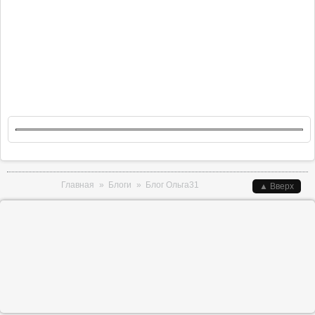
Вы здесь
Главная
»
Блоги
»
Блог Ольга31
▲ Вверх