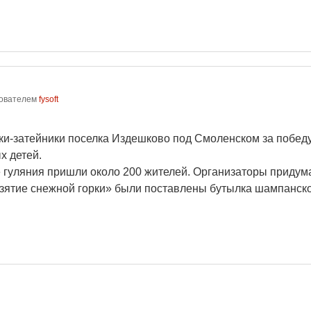
ователем
fysoft
ки-затейники поселка Издешково под Смоленском за победу
х детей.
 гуляния пришли около 200 жителей. Организаторы придума
зятие снежной горки» были поставлены бутылка шампанского