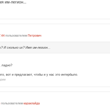
я им-легион...
7:44
пользователем
Петрович
 И сколько их? Имя им-легион...
, ладно?
его, вот и предлагают, чтобы и у нас это интербыло.
арии
4
пользователем
караклайда