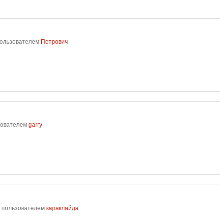
ользователем
Петрович
зователем
garry
пользователем
караклайда