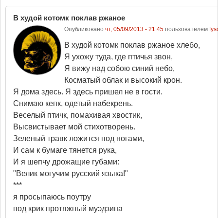
В худой котомк поклав ржаное
Опубликовано
чт, 05/09/2013 - 21:45
пользователем
fys
В худой котомк поклав ржаное хлебо,
Я ухожу туда, где птичья звон,
Я вижу над собою синий небо,
Косматый облак и высокий крон.
Я дома здесь. Я здесь пришел не в гости.
Снимаю кепк, одетый набекрень.
Веселый птичк, помахивая хвостик,
Высвистывает мой стихотворень.
Зеленый травк ложится под ногами,
И сам к бумаге тянется рука,
И я шепчу дрожащие губами:
"Велик могучим русский языка!"
***
я просыпаюсь поутру
под крик протяжный муэдзина