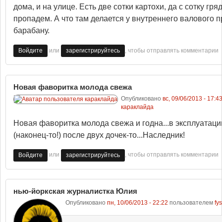
дома, и на улице. Есть две сотки картохи, да с сотку грядо
пропадем. А что там делается у внутреннего валового п
барабану.
или
, чтобы отправлять комментарии
Войдите
зарегистрируйтесь
Новая фаворитка молода свежа
Опубликовано
вс, 09/06/2013 - 17:4
караклайда
Новая фаворитка молода свежа и годна...в эксплуатац
(наконец-то!) после двух дочек-то...Наследник!
или
, чтобы отправлять комментарии
Войдите
зарегистрируйтесь
нью-йоркская журналистка Юлия
Опубликовано
пн, 10/06/2013 - 22:22
пользователем
fys