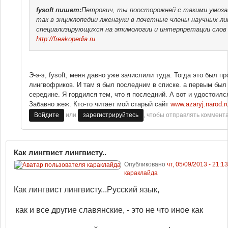
fysoft
пишет:
Петрович, ты поосторожней с такими умоза
так в энциклопедии лженауки в почетные члены научных л
специализирующихся на этимологии и интерпретации слов з
http://freakopedia.ru
Э-э-э, fysoft, меня давно уже зачислили туда. Тогда это был пр
лингвофриков. И там я был последним в списке. а первым был 
середине. Я гордился тем, что я последний. А вот и удостоил
Забавно жеж. Кто-то читает мой старый сайт
www.azaryj.narod.r
или
, чтобы отправлять коммент
Войдите
зарегистрируйтесь
Как лингвист лингвисту..
Опубликовано
чт, 05/09/2013 - 21:13
караклайда
Как лингвист лингвисту...
Русский язык,
как и все другие славянские, - это не что иное как