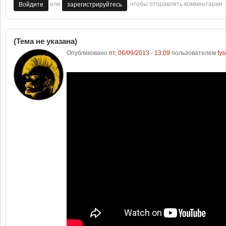
или
, чтобы отправлять комментарии
Войдите
зарегистрируйтесь
(Тема не указана)
Опубликовано
пт, 06/09/2013 - 13:09
пользователем
fys