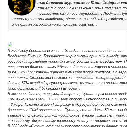
нью-йоркская журналистка Юлия Йоффе в ста
пишет:
По российским законам, жена получает пр
«совместно нажитого имущества». Людмила Пут
стать мультимиллиардером, однако ни российский президент, н
олигархи не являются «настоящими богачами».
В 2007 году британская газета Guardian попыталась подсчитат
Владимира Путина. Британские журналисты пришли к выводу, чт
российский президент «один из самых бедных глав государств». 
так, что на деле он – самый богатый человек в Европе и четвер
мире. Его «состояние» оценили в 40 миллиардов долларов. По верс
политолога Станислава Белковского, президент контролирует 50
Gunvor, 37% акций «Сургутнефтегаза», рыночная стоимость кот
млрд долларов, и 4,5% акций «Газпрома».
В компании Gunvor, торгующей нефтью, Путин через своего пред
Тимченко имеет 50%. В 2006 году оборот Gunvor составил 40 млрд
– 8 млрд. Пакеты акций «Газпрома» и «Сургутнефтегаза», которы
британские СМИ приписывают Путину, стоят более 32 миллиардо
вместе с половиной Gunvor, «состояние Путина» пять лет назад 
тогдашнему, докризисному третьему месту всемирного списка ми
В 2002 году «Сургутнефтегаз» перестал раскрывать данные о св