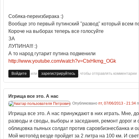
Собяка-переизбирака :)
Вообще это первый путинский "развод" который всем п
Короче на выборах теперь все голосуйте
ЗА
ЛУПИНА!!! :)
А то народ гутарит путина подменили
http://www.youtube.com/watch?v=CtxHkmg_OGk
или
, чтобы отправлять комментарии
Войдите
зарегистрируйтесь
Игрища все это. А нас
Опубликовано
пт, 07/06/2013 - 21:34
п
Игрища все это. А нас принуждают в них играть. Мне, до
разводы и своды, выборы и заседания, ремонт дорог и
облицовка пьяных солдат против саровбизнесбанка и оц
Мой мотопёд везде пройдет за 2 литра на 100 км. И свет