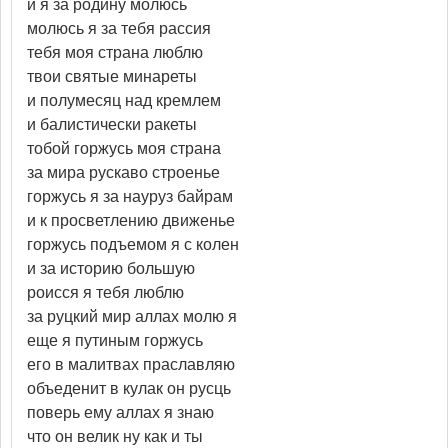
и я за родину молюсь
молюсь я за тебя рассия
тебя моя страна люблю
твои святые минареты
и полумесяц над кремлем
и балистически ракеты
тобой горжусь моя страна
за мира рускаво строенье
горжусь я за науруз байрам
и к просветлению движенье
горжусь подъемом я с колен
и за историю большую
роисся я тебя люблю
за руцкий мир аллах молю я
еще я путиным горжусь
его в малитвах праславляю
объеденит в кулак он русць
поверь ему аллах я знаю
что он велик ну как и ты