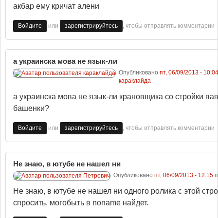
акбар ему кричат алени
или
, чтобы отправлять комментарии
Войдите
зарегистрируйтесь
а украинска мова не язык-ли
Опубликовано
пт, 06/09/2013 - 10:0
караклайда
а украинска мова не язык-ли крановщика со стройки ва
башенки?
или
, чтобы отправлять комментарии
Войдите
зарегистрируйтесь
Не знаю, в ютубе не нашел ни
Опубликовано
пт, 06/09/2013 - 12:15
п
Не знаю, в ютубе не нашел ни одного ролика с этой строй
спросить, могобыть в noname найдет.