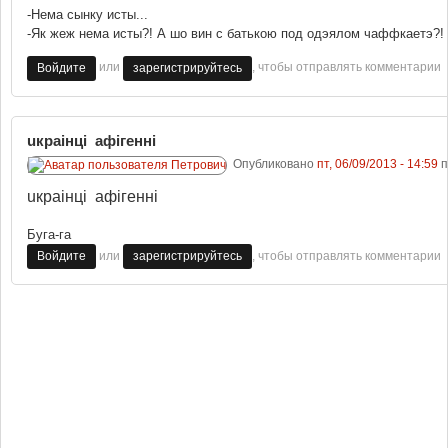
-Нема сынку исты...
-Як жеж нема исты?! А шо вин с батькою под одэялом чаффкаетэ?!
или
, чтобы отправлять комментарии
Войдите
зарегистрируйтесь
uкраiнцi афiгеннi
Опубликовано
пт, 06/09/2013 - 14:59
п
uкраiнцi афiгеннi
Буга-га
или
, чтобы отправлять комментарии
Войдите
зарегистрируйтесь