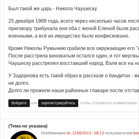
Был такой же царь - Никола Чаушеску.
25 декабря 1989 года, всего через несколько часов посл
приговору трибунала они оба с женой Еленой были ра
военными, а всё их имущество было конфисковано.
Кроме Николы Румынию грабили все окружающие его "с
После расстрела виноватым остался один, и тот мертвый
Чаушеску расстрелял восставший народ. Вали все на нар
У Задорнова есть такой образ в рассказе о бандитах - ж
не долго.
Долго ли прожили наши районные главари после отста
или
, чтобы отправлять комментарии
Войдите
зарегистрируйтесь
(Тема не указана)
Опубликовано
вт, 11/06/2013 - 08:13
пользователем
fyso