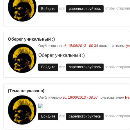
или
, чтобы отправ
Войдите
зарегистрируйтесь
Оберег уникальный :)
Опубликовано
сб, 15/06/2013 - 00:34
пользователем
fys
Оберег уникальный :)
или
, чтобы отправ
Войдите
зарегистрируйтесь
(Тема не указана)
Опубликовано
вс, 16/06/2013 - 08:57
пользователем
fys
или
, чтобы отправ
Войдите
зарегистрируйтесь