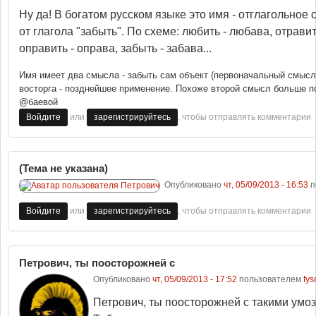
Ну да! В богатом русском языке это имя - отглагольное
от глагола "забыть". По схеме: любить - любава, отравит
оправить - оправа, забыть - забава...
Имя имеет два смысла - забыть сам объект (первоначальный смысл)
восторга - позднейшее применение. Похоже второй смысл больше п
@баевой
или
, чтобы отправлять комментарии
Войдите
зарегистрируйтесь
(Тема не указана)
Опубликовано
чт, 05/09/2013 - 16:53
п
или
, чтобы отправлять комментарии
Войдите
зарегистрируйтесь
Петрович, ты поосторожней с
Опубликовано
чт, 05/09/2013 - 17:52
пользователем
fys
Петрович, ты поосторожней с такими умо