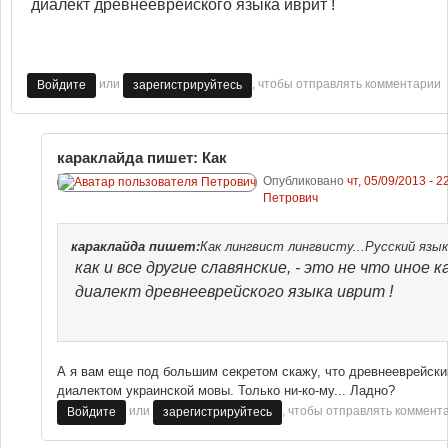
диалект древнееврейского языка иврит !
или
, чтобы отправлять комментарии
Войдите
зарегистрируйтесь
караклайда пишет: Как
Опубликовано
чт, 05/09/2013 - 2
Петрович
караклайда
пишет:
Как лингвист лингвисту...
Русский язык
как и все другие славянские, - это не что иное к
диалект древнееврейского языка иврит !
А я вам еще под большим секретом скажу, что древнееврейски
диалектом украинской мовы. Только ни-ко-му... Ладно?
или
, чтобы отправлять коммент
Войдите
зарегистрируйтесь