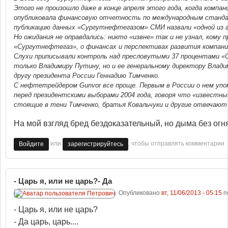
Этого не произошло даже в конце апреля этого года, когда компан
опубликовала финансовую отчетность по международным станд
публикацию данных «Сургутнефтегазом» СМИ назвали «одной из г
Но ожидания не оправдались: никто «извне» так и не узнал, кому 
«Сургутнефтегаз», о финансах и перспективах развития компани
Слухи приписывали контроль над пресловутыми 37 процентами «
только Владимиру Путину, но и ее генеральному директору Влади
другу президента России Геннадию Тимченко.
С нефтетрейдером Gunvor все проще. Первым в России о нем упо
перед президентскими выборами 2004 года, говоря что «известны
стоящие в тени Тимченко, братья Ковальчуки и другие отвечают 
На мой взгляд бред бездоказательный, но дыма без огня,
или
, чтобы отправлять комментарии
Войдите
зарегистрируйтесь
- Царь я, или не царь?- Да
Опубликовано
вт, 11/06/2013 - 05:15
п
- Царь я, или не царь?
- Да царь, царь....