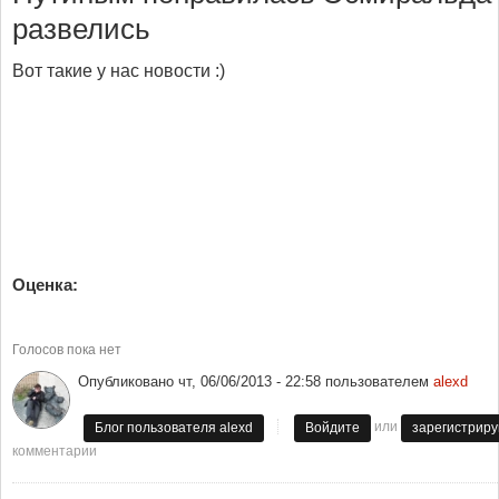
развелись
Вот такие у нас новости :)
Оценка:
Голосов пока нет
Опубликовано
чт, 06/06/2013 - 22:58
пользователем
alexd
или
Блог пользователя alexd
Войдите
зарегистриру
комментарии