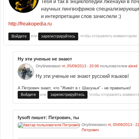
Тебя и так в энциклопедии лженауки в по
научных лингвофриков специализирующи
и интерпретации слов зачислили :)
http://freakopedia.ru
или
, чтобы отправлять комментарии
Войдите
зарегистрируйтесь
Ну эти ученые не знают
Опубликовано
чт, 05/09/2013 - 20:06
пользователем
alexd
Ну эти ученые не знают русский языков!
А Петрович знает, что "
Живёт в г. Шахунья"
- не правильно!
или
, чтобы отправлять коммент
Войдите
зарегистрируйтесь
fysoft пишет: Петрович, ты
Опубликовано
чт, 05/09/2013 - 2
Петрович