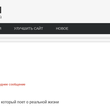
Н
Й
Я
УЛУЧШИТЬ САЙТ
НОВОЕ
еднее сообщение
 который поет о реальной жизни