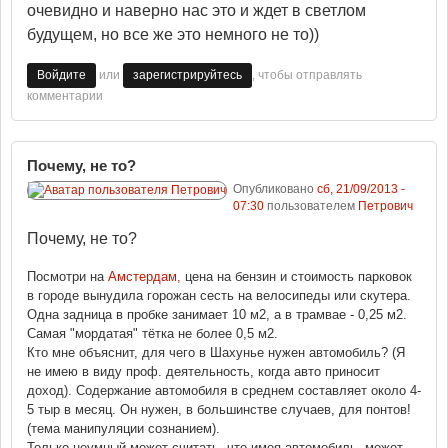
очевидно и наверно нас это и ждет в светлом
будущем, но все же это немного не то))
или
, чтобы отправлять
Войдите
зарегистрируйтесь
комментарии
Почему, не то?
Опубликовано
сб, 21/09/2013 -
07:30
пользователем
Петрович
Почему, не то?
Посмотри на
Амстердам,
цена на бензин и стоимость парковок
в городе вынудила горожан сесть на велосипеды или скутера.
Одна задница в пробке занимает 10 м2, а в трамвае - 0,25 м2.
Самая "мордатая" тётка не более 0,5 м2.
Кто мне объяснит, для чего в Шахунье нужен автомобиль? (Я
не имею в виду проф. деятельность, когда авто приносит
доход). Содержание автомобиля в среднем составляет около 4-
5 тыр в месяц. Он нужен, в большинстве случаев, для понтов!
(тема манипуляции сознанием).
Только неумный может считать, что имея автомобиль, может