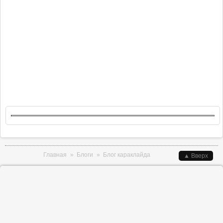
Вы здесь
Главная
»
Блоги
»
Блог караклайда
▲ Вверх