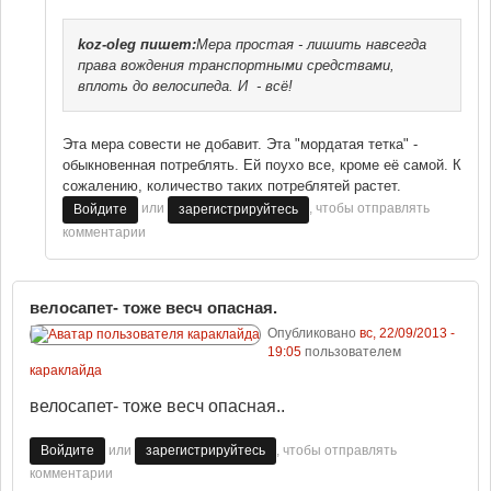
koz-oleg
пишет:
Мера простая - лишить навсегда
права вождения транспортными средствами,
вплоть до велосипеда. И - всё!
Эта мера совести не добавит. Эта "мордатая тетка" -
обыкновенная потреблять. Ей поухо все, кроме её самой. К
сожалению, количество таких потреблятей растет.
или
, чтобы отправлять
Войдите
зарегистрируйтесь
комментарии
велосапет- тоже весч опасная.
Опубликовано
вс, 22/09/2013 -
19:05
пользователем
караклайда
велосапет- тоже весч опасная..
или
, чтобы отправлять
Войдите
зарегистрируйтесь
комментарии