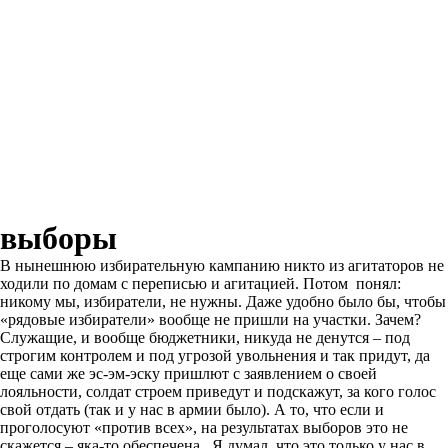
выборы
В нынешнюю избирательную кампанию никто из агитаторов не
ходили по домам с переписью и агитацией. Потом понял:
никому мы, избиратели, не нужны. Даже удобно было бы, чтобы
«рядовые избиратели» вообще не пришли на участки. Зачем?
Служащие, и вообще бюджетники, никуда не денутся – под
строгим контролем и под угрозой увольнения и так придут, да
еще сами же эс-эм-эску пришлют с заявлением о своей
лояльности, солдат строем приведут и подскажут, за кого голос
свой отдать (так и у нас в армии было). А то, что если и
проголосуют «против всех», на результатах выборов это не
скажется – яка-то обеспечена. Я думал, что это только у нас в