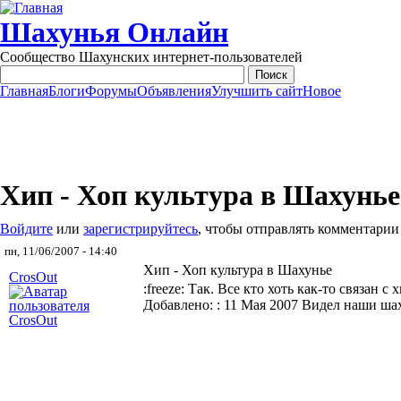
Перейти к основному содержанию
Шахунья Онлайн
Сообщество Шахунских интернет-пользователей
Главная
Блоги
Форумы
Объявления
Улучшить сайт
Новое
Main menu
Хип - Хоп культура в Шахунье
Войдите
или
зарегистрируйтесь
, чтобы отправлять комментарии
пн, 11/06/2007 - 14:40
Хип - Хоп культура в Шахунье
CrosOut
:freeze: Так. Все кто хоть как-то связан 
Добавлено: : 11 Мая 2007
Видел наши шах