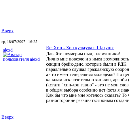
Вверх
ср, 18/07/2007 - 16:25
Re: Хип - Хоп культура в Шахунье
alexd
Давайте поумерим пыл, племянники!
Лично мне повезло и я имел возможность 
секции брейк-денс, которые были в РДК,
параллельно слушал гражданскую оборону, 
а что имеет теперешняя молодежь? По цент
каналам исключительно хип-хоп, арэнби (
(кстати "хип-хоп гавно" - это не мои сло
в общем выбора особенно нет (хотя я зна
Как бы что мне мне хотелось сказать? То
разносторонне развиваться юным создан
Вверх