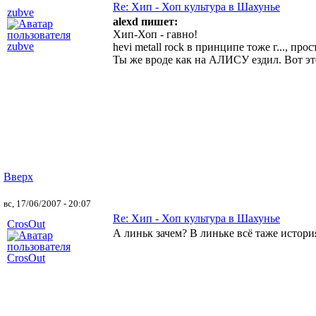
Re: Хип - Хоп культура в Шахунье
zubve
alexd пишет:
Хип-Хоп - гавно!
hevi metall rock в принципе тоже г..., прос
Ты же вроде как на АЛИСУ ездил. Вот это
Вверх
вс, 17/06/2007 - 20:07
Re: Хип - Хоп культура в Шахунье
CrosOut
А линьк зачем? В линьке всё таже истори