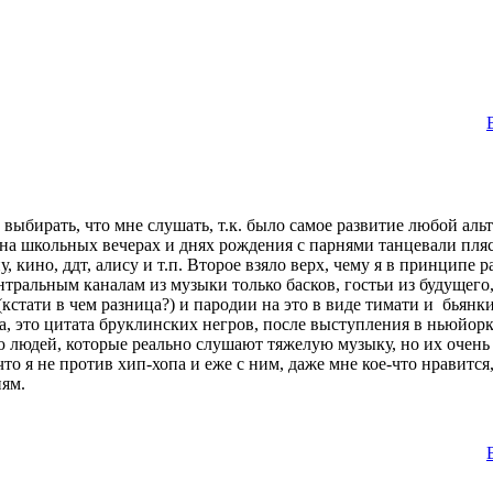
выбирать, что мне слушать, т.к. было самое развитие любой альте
 на школьных вечерах и днях рождения с парнями танцевали пля
кино, ддт, алису и т.п. Второе взяло верх, чему я в принципе ра
ральным каналам из музыки только басков, гостьи из будущего, п
кстати в чем разница?) и пародии на это в виде тимати и бьянки
ва, это цитата бруклинских негров, после выступления в ньюйорк
ю людей, которые реально слушают тяжелую музыку, но их очень
 что я не против хип-хопа и еже с ним, даже мне кое-что нравит
иям.