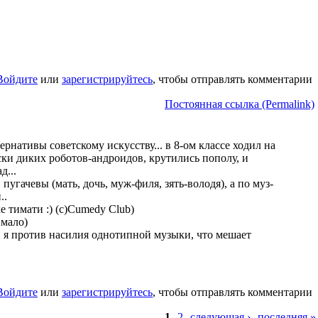
Войдите
или
зарегистрируйтесь
, чтобы отправлять комментарии
Постоянная ссылка (Permalink)
рнативы советскому искусству... в 8-ом классе ходил на
ски диких роботов-андроидов, крутились пополу, и
д...
угачевы (мать, дочь, муж-филя, зять-володя), а по муз-
..
е тимати :) (с)Cumedy Club)
 мало)
ся, я против насилия однотипной музыки, что мешает
Войдите
или
зарегистрируйтесь
, чтобы отправлять комментарии
1
2
следующая ›
последняя »