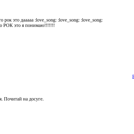
то рок это дааааа :love_song: :love_song: :love_song:
 РОК это я понимаю!!!!!!!
я. Почитай на досуге.