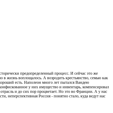
сторически предопределенный процесс. И сейчас это же
о в жизнь воплощалось. А возродить крестьянство, семью как
хороший есть. Наполеон много лет пытался Вандею
 конфискованное у них имущество и инвентарь, компенсировал
отрасль и до сих пор процветает. Но это во Франции. А у нас
и, неперспективная Россия - понятно стало, куда ведут нас