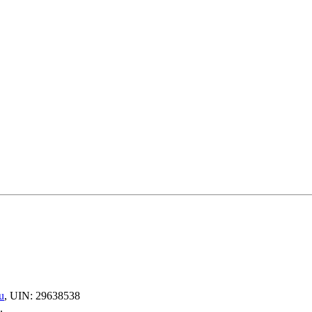
u
, UIN: 29638538
.