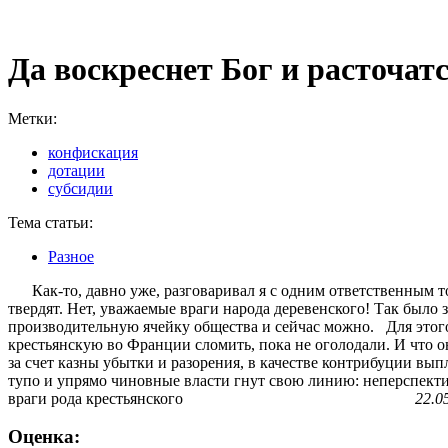
Да воскреснет Бог и расточатс
Метки:
конфискация
дотации
субсидии
Тема статьи:
Разное
Как-то, давно уже, разговаривал я с одним ответственным то
твердят. Нет, уважаемые враги народа деревенского! Так было
производительную ячейку общества и сейчас можно. Для этого
крестьянскую во Франции сломить, пока не оголодали. И что о
за счет казны убытки и разорения, в качестве контрибуции вып
тупо и упрямо чиновные власти гнут свою линию: неперспекти
враги рода крестьянского
22.0
Оценка: