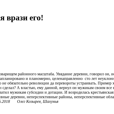
я врази его!
варищем районного масштаба. Увядание деревни, говорил он, и
 запланировано и планомерно, целенаправленно сто лет неуклонн
 не обязательно революции да перевороты устраивать. Пример 
н сделал? А властью, ему данной, вернул он мужикам своим все
латил мужикам субсидии и дотации. И возродилась крестьянская 
вные деревни, неперспективные районы, неперспективные област
5.2018 Олег Козырев, Шахунья