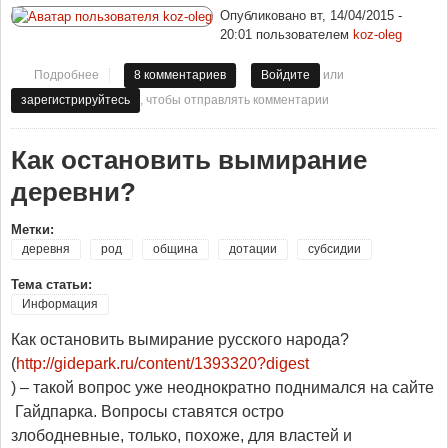
Опубликовано
вт, 14/04/2015 -
20:01
пользователем
koz-oleg
или
Подробнее
о Старики - обуза главе Минфина
8 комментариев
Войдите
, чтобы отправлять комментарии
зарегистрируйтесь
Как остановить вымирание
деревни?
Метки:
деревня
род
община
дотации
субсидии
Тема статьи:
Информация
Как остановить вымирание русского народа?
(
http://gidepark.ru/content/1393320?digest
) – такой вопрос уже неоднократно поднимался на сайте
Гайдпарка. Вопросы ставятся остро
злободневные, только, похоже, для властей и