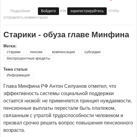
или
, чтобы
Подробнее
о Да воскреснет Бог и расточатся врази его!
Войдите
зарегистрируйтесь
отправлять комментарии
Старики - обуза главе Минфина
Метки:
старики
пенсии
компенсации
субсидии
беспроцентные кредиты
Тема статьи:
Информация
Глава Минфина РФ Антон Силуанов отметил, что
эффективность системы социальной поддержки
остается низкой: не применяется принцип нуждаемости,
пенсионные выплаты перестали быть платежом,
связанным с утратой трудоспособности человеком и
призвал срочно решить вопрос повышения пенсионного
возраста.