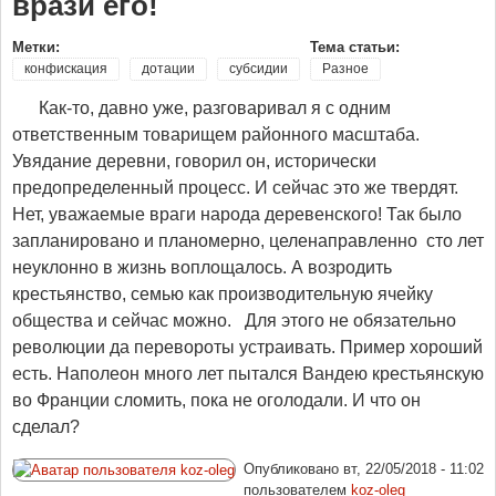
врази его!
Метки:
Тема статьи:
конфискация
дотации
субсидии
Разное
Как-то, давно уже, разговаривал я с одним
ответственным товарищем районного масштаба.
Увядание деревни, говорил он, исторически
предопределенный процесс. И сейчас это же твердят.
Нет, уважаемые враги народа деревенского! Так было
запланировано и планомерно, целенаправленно сто лет
неуклонно в жизнь воплощалось. А возродить
крестьянство, семью как производительную ячейку
общества и сейчас можно. Для этого не обязательно
революции да перевороты устраивать. Пример хороший
есть. Наполеон много лет пытался Вандею крестьянскую
во Франции сломить, пока не оголодали. И что он
сделал?
Опубликовано
вт, 22/05/2018 - 11:02
пользователем
koz-oleg