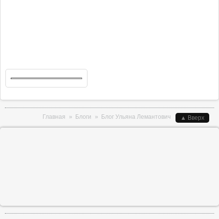
Вы здесь
Главная
»
Блоги
»
Блог Ульяна Лемантович
▲ Вверх