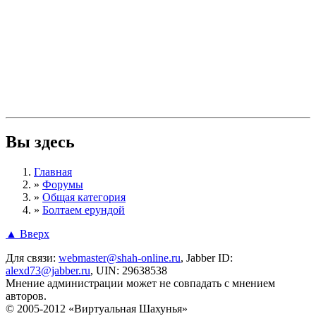
Вы здесь
Главная
»
Форумы
»
Общая категория
»
Болтаем ерундой
▲ Вверх
Для связи:
webmaster@shah-online.ru
, Jabber ID:
alexd73@jabber.ru
, UIN: 29638538
Мнение администрации может не совпадать с мнением
авторов.
© 2005-2012 «Виртуальная Шахунья»