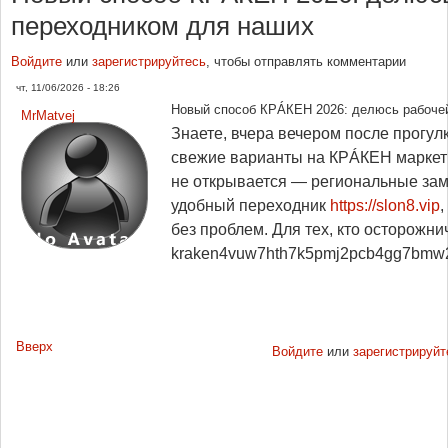
переходником для наших
Войдите
или
зарегистрируйтесь
, чтобы отправлять комментарии
чт, 11/06/2026 - 18:26
Новый способ КРÁКЕН 2026: делюсь рабоче
MrMatvej
Знаете, вчера вечером после прогул
свежие варианты на КРÁКЕН маркетп
не открывается — региональные зам
удобный переходник
https://slon8.vip
,
без проблем. Для тех, кто осторожнич
kraken4vuw7hth7k5pmj2pcb4gg7bmw2h
Вверх
Войдите
или
зарегистрируйт