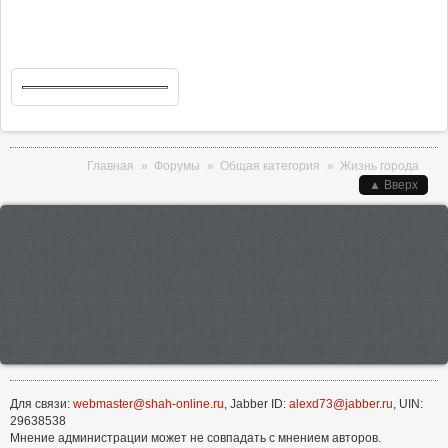
Вы здесь
Главная
»
Форумы
»
Общая категория
»
Жизнь города
▲ Вверх
Для связи:
webmaster@shah-online.ru
, Jabber ID:
alexd73@jabber.ru
, UIN:
29638538
Мнение администрации может не совпадать с мнением авторов.