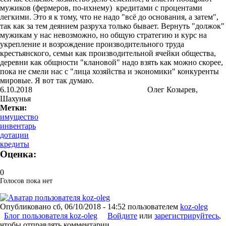
мужиков (фермеров, по-ихнему) кредитами с процентами
легкими. Это я к тому, что не надо "всё до основания, а затем",
так как за тем деянием разруха только бывает. Вернуть "должок"
мужикам у нас невозможно, но общую стратегию и курс на
укрепление и возрождение производительного труда
крестьянского, семьи как производительной ячейки общества,
деревни как общности "клановой" надо взять как можно скорее,
пока не смели нас с "лица хозяйства и экономики" конкуренты
мировые. Я вот так думаю.
6.10.2018 Олег Козырев,
Шахунья
Метки:
имущество
инвентарь
дотации
кредиты
Оценка:
0
Голосов пока нет
Опубликовано
сб, 06/10/2018 - 14:52
пользователем
koz-oleg
Блог пользователя koz-oleg
Войдите
или
зарегистрируйтесь
,
чтобы отправлять комментарии