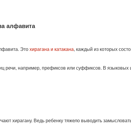
ва алфавита
алфавита. Это
хирагана и катакана
, каждый из которых состо
тиц речи, например, префиксов или суффиксов.
В языковых 
учают хирагану. Ведь ребенку тяжело выводить замыслова