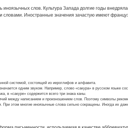
 иноязычных слов. Культура Запада долгие годы внедрялас
 словами. Иностранные значения зачастую имеют французс
нной системой, состоящей из иероглифов и алфавита.
значается одним звуком. Например, слово «сакура» в русском языке сост
ыка, в «сакуре» содержится всего три знака каны.
ичий между написанием и произношением слов. Поэтому символы рекоме
и. При этом многие иноязычные слова сильно сокращены. Иногда их даже
 форма письменности, используемая в качестве аббревиату