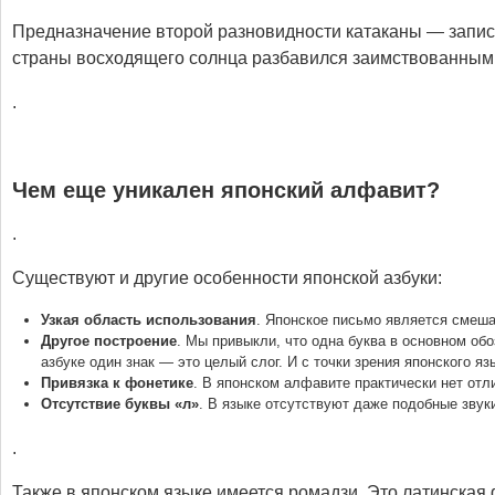
Предназначение второй разновидности катаканы — запись
страны восходящего солнца разбавился заимствованными
.
Чем еще уникален японский алфавит?
.
Существуют и другие особенности японской азбуки:
Узкая область использования
. Японское письмо является смеша
Другое построение
.
Мы привыкли, что одна буква в основном обо
азбуке один знак — это целый слог. И с точки зрения японского яз
Привязка к фонетике
.
В японском алфавите практически нет отл
Отсутствие буквы «л»
.
В языке отсутствуют даже подобные звук
.
Также в японском языке имеется ромадзи. Это латинская