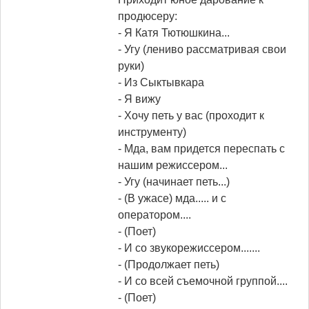
продюсеру:
- Я Катя Тютюшкина...
- Угу (лениво рассматривая свои
руки)
- Из Сыктывкара
- Я вижу
- Хочу петь у вас (проходит к
инструменту)
- Мда, вам придется переспать с
нашим режиссером...
- Угу (начинает петь...)
- (В ужасе) мда..... и с
оператором....
- (Поет)
- И со звукорежиссером.......
- (Продолжает петь)
- И со всей съемочной группой....
- (Поет)