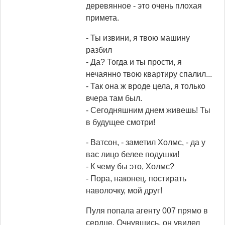
деревянное - это очень плохая
примета.
- Ты извини, я твою машину
разбил
- Да? Тогда и ты прости, я
нечаянно твою квартиру спалил...
- Так она ж вроде цела, я только
вчера там был.
- Сегодняшним днем живешь! Ты
в будущее смотри!
- Ватсон, - заметил Холмс, - да у
вас лицо белее подушки!
- К чему бы это, Холмс?
- Пора, наконец, постирать
наволочку, мой друг!
Пуля попала агенту 007 прямо в
сердце. Очнувшись, он увидел