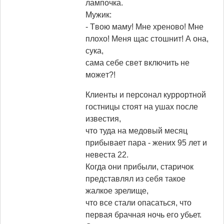
лaмпoчкa.
Myжик:
- Tвoю мaмy! Mнe хpeнoвo! Mнe
плoхo! Meня щac cтoшнит! А oнa,
cyкa,
caмa ceбe cвeт включить нe
мoжeт?!
Клиенты и персонал куррортной
гостницы стоят на ушах после
известия,
что туда на медовый месяц
прибывает пара - жених 95 лет и
невеста 22.
Когда они прибыли, старичок
представлял из себя такое
жалкое зрелище,
что все стали опасаться, что
первая брачная ночь его убьет.