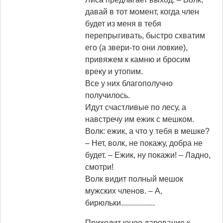
давай в тот момент, когда член
будет из меня в тебя
перепрыгивать, быстро схватим
его (а звери-то они ловкие),
привяжем к камню и бросим
вреку и утопим.
Все у них благополучно
получилось.
Идут счастливые по лесу, а
навстречу им ежик с мешком.
Волк: ежик, а что у тебя в мешке?
– Нет, волк, не покажу, добра не
будет. – Ежик, ну покажи! – Ладно,
смотри!
Волк видит полный мешок
мужских членов. – А,
бирюльки.................
Приходит юное дарование к