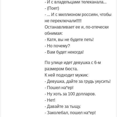
- И с владельцами телеканала...
- (Поет)
- ... И с миллионом россиян, чтобы
не переключали!!!!!
Останавливает ее и, по-отечески
обнимая:
- Катя, вы не будете петь!
- Но почему?
- Вам будет некогда!
По улице идет девушка с 6-м
размером бюста.
К ней подходит мужик:
- Девушка, дайте за грудь укусить!
- Пошел на*ер!
- Ну хоть за 100 долларов.
- Нет!
- Давайте за тыщу.
- Заколебал, пошел на*ер!