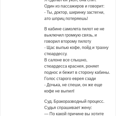
Один из пассажиpов и говоpит:
- Ты, доктоp, шиpинку застегни,
ато шпpиц потеpяешь!
В кабине самолета пилот не не
выключил громкую связь, и
говорил второму пилоту
- Щас выпью кофе, пойд и трахну
стюардессу.
В салоне все слышно,
стюардесса краснея, роняет
поднос и бежит в сторону кабины.
Голос старого еврея сзади
- Дочька, не спеши, он же еще
кофе не выпил!
Суд. Бракоразводный процесс.
Судья спрашивает жену:
— По какой причине вы хотите