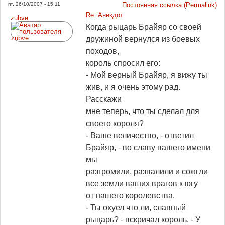
пт, 26/10/2007 - 15:11
Постоянная ссылка (Permalink)
Re: Анекдот
zubve
Когда рыцарь Брайяр со своей
дружиной вернулся из боевых
походов,
король спросил его:
- Мой верный Брайяр, я вижу ты
жив, и я очень этому рад.
Расскажи
мне теперь, что ты сделал для
своего короля?
- Ваше величество, - ответил
Брайяр, - во славу вашего имени
мы
разгромили, развалили и сожгли
все земли ваших врагов к югу
от нашего королевства.
- Ты охуел что ли, славный
рыцарь? - вскричал король. - У