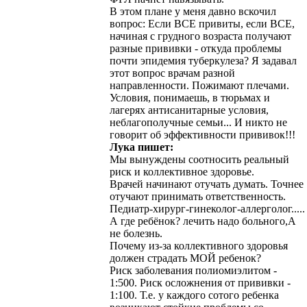
В этом плане у меня давно вскочил
вопрос: Если ВСЕ привиты, если ВСЕ,
начиная с грудного возраста получают
разные прививки - откуда проблемы
почти эпидемия туберкулеза? Я задавал
этот вопрос врачам разной
направленности. Пожимают плечами.
Условия, понимаешь, в тюрьмах и
лагерях антисанитарные условия,
неблагополучные семьи... И
никто
не
говорит об эффективности прививок!!!
Лука пишет:
Мы вынуждены соотносить реальный
риск и коллективное здоровье.
Врачей начинают отучать думать. Точнее
отучают принимать ответственность.
Педиатр-хирург-гинеколог-аллерголог.....
А где ребёнок? лечить надо больного,А
не болезнь.
Почему из-за коллективного здоровья
должен страдать МОЙ ребенок?
Риск заболевания полиомиэлитом -
1:500. Риск осложнения от прививки -
1:100. Т.е. у каждого сотого ребенка