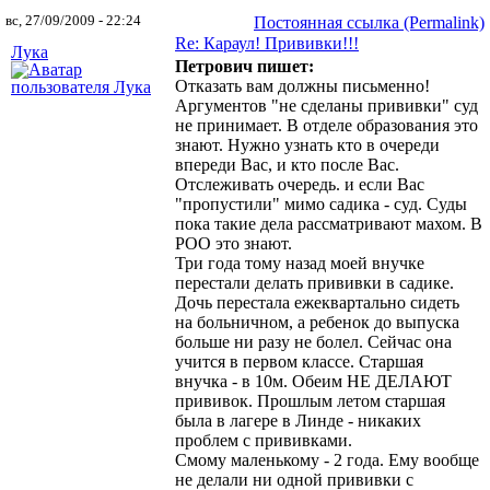
вс, 27/09/2009 - 22:24
Постоянная ссылка (Permalink)
Re: Караул! Прививки!!!
Лука
Петрович пишет:
Отказать вам должны письменно!
Аргументов "не сделаны прививки" суд
не принимает. В отделе образования это
знают. Нужно узнать кто в очереди
впереди Вас, и кто после Вас.
Отслеживать очередь. и если Вас
"пропустили" мимо садика - суд. Суды
пока такие дела рассматривают махом. В
РОО это знают.
Три года тому назад моей внучке
перестали делать прививки в садике.
Дочь перестала ежеквартально сидеть
на больничном, а ребенок до выпуска
больше ни разу не болел. Сейчас она
учится в первом классе. Старшая
внучка - в 10м. Обеим НЕ ДЕЛАЮТ
прививок. Прошлым летом старшая
была в лагере в Линде - никаких
проблем с прививками.
Смому маленькому - 2 года. Ему вообще
не делали ни одной прививки с