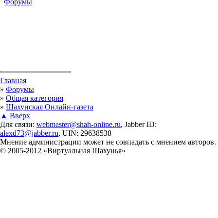
Форумы
Вы здесь
Главная
»
Форумы
»
Общая категория
»
Шахунская Онлайн-газета
▲ Вверх
Для связи:
webmaster@shah-online.ru
, Jabber ID:
alexd73@jabber.ru
, UIN: 29638538
Мнение администрации может не совпадать с мнением авторов.
© 2005-2012 «Виртуальная Шахунья»