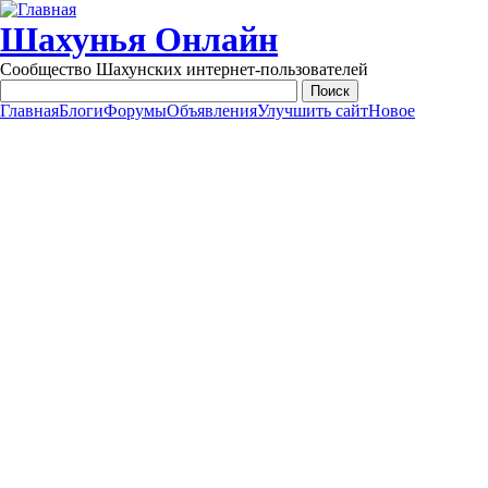
Перейти к основному содержанию
Шахунья Онлайн
Сообщество Шахунских интернет-пользователей
Главная
Блоги
Форумы
Объявления
Улучшить сайт
Новое
Main menu