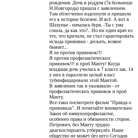
рождения. Дочь в роддом (7я больници
Н.Новгорода) пришла с заявлением.
Там облегченно вздохнули и пришили
его к истории болезни. И всё. А вот в
Шахунье - началась буря. -Ты с ума
сошла, да как это?.. Но ни один врач из
тех, что кричали, не стал гарантировать
исхода прививки - дескать, всякое
бывает...
Я не против прививок!!!
Я против профилактических
прививок!!! и проб Манту! Когда
младшая дочь училась в 7 классе шк. 14
у них в параллели целый класс
тубинфицировали этой Мантой.
В заявлении так и указывали - от
профилактических прививок и проб
Манту.
Все-таки посмотрите фильм "Правда о
прививках". И почитайте внимательно
Закон об иммунопрофилактие,
особенно права и обязанности сторон.
Петрович, без Манту трудно
диагностироапть утберкулёз. Наше
общество не может без него Сегодня