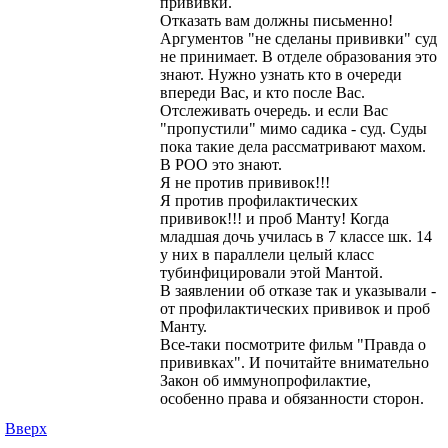
прививки.
Отказать вам должны письменно!
Аргументов "не сделаны прививки" суд
не принимает. В отделе образования это
знают. Нужно узнать кто в очереди
впереди Вас, и кто после Вас.
Отслеживать очередь. и если Вас
"пропустили" мимо садика - суд. Суды
пока такие дела рассматривают махом.
В РОО это знают.
Я не против прививок!!!
Я против профилактических
прививок!!! и проб Манту! Когда
младшая дочь училась в 7 классе шк. 14
у них в параллели целый класс
тубинфицировали этой Мантой.
В заявлении об отказе так и указывали -
от профилактических прививок и проб
Манту.
Все-таки посмотрите фильм "Правда о
прививках". И почитайте внимательно
Закон об иммунопрофилактие,
особенно права и обязанности сторон.
Вверх