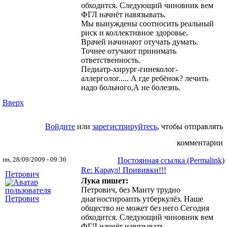
обходится. Следующий чиновник вем
ФГЛ начнёт навязывать.
Мы вынуждены соотносить реальный
риск и коллективное здоровье.
Врачей начинают отучать думать.
Точнее отучают принимать
ответственность.
Педиатр-хирург-гинеколог-
аллерголог..... А где ребёнок? лечить
надо больного,А не болезнь.
Вверх
Войдите
или
зарегистрируйтесь
, чтобы отправлять
комментарии
пн, 28/09/2009 - 09:36
Постоянная ссылка (Permalink)
Re: Караул! Прививки!!!
Петрович
Лука пишет:
Петрович, без Манту трудно
диагностироапть утберкулёз. Наше
общество не может без него Сегодня
обходится. Следующий чиновник вем
ФГЛ начнёт навязывать.