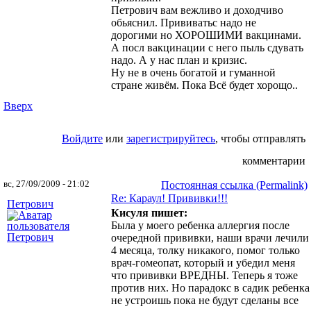
Петрович вам вежливо и доходчиво
обьяснил. Прививатьс надо не
дорогими но ХОРОШИМИ вакцинами.
А посл вакцинации с него пыль сдувать
надо. А у нас план и кризис.
Ну не в очень богатой и гуманной
стране живём. Пока Всё будет хорощо..
Вверх
Войдите
или
зарегистрируйтесь
, чтобы отправлять
комментарии
вс, 27/09/2009 - 21:02
Постоянная ссылка (Permalink)
Re: Караул! Прививки!!!
Петрович
Кисуля пишет:
Была у моего ребенка аллергия после
очередной прививки, наши врачи лечили
4 месяца, толку никакого, помог только
врач-гомеопат, который и убедил меня
что прививки ВРЕДНЫ. Теперь я тоже
против них. Но парадокс в садик ребенка
не устроишь пока не будут сделаны все