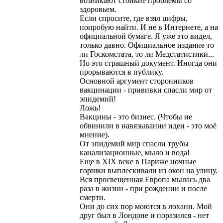
возникают стойкие проблемы со
здоровьем.
Если спросите, где взял цифры,
попробую найти. И не в Интернете, а на
официальной бумаге. Я уже это видел,
только давно. Официальное издание то
ли Госкомстата, то ли Медстатистики...
Но это страшный документ. Иногда они
прорываются в публику.
Основной аргумент сторонников
вакцинации - прививки спасли мир от
эпидемий!
Ложь!
Вакцины - это бизнес. (Чтобы не
обвинили в навязывании идеи - это моё
мнение).
От эпидемий мир спасли трубы
канализационные, мыло и вода!
Еще в XIX веке в Париже ночные
горшки выплескивали из окон на улицу.
Вся просвещенная Европа мылась два
раза в жизни - при рождении и после
смерти.
Они до сих пор моются в лохани. Мой
друг был в Лондоне и поразился - нет