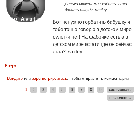
Деньги можеш мне кидать, если
девать некуда :smiley:
Вот ненужно горбатить бабушку я
тебе точно говорю в детском мире
рулетки нет! На фабрике есть а в
детском мире кстати где он сейчас
стал? :smiley:
Вверх
Войдите
или
зарегистрируйтесь
, чтобы отправлять комментарии
1
2
3
4
5
6
7
8
9
следующая ›
Страницы
последняя »