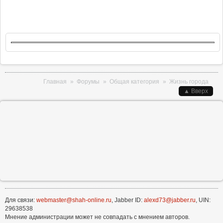
Вы здесь
Главная
»
Форумы
»
Общая категория
»
Жизнь города
▲ Вверх
Для связи:
webmaster@shah-online.ru
, Jabber ID:
alexd73@jabber.ru
, UIN:
29638538
Мнение администрации может не совпадать с мнением авторов.