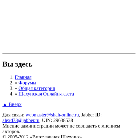
Вы здесь
Главная
»
Форумы
»
Общая категория
»
Шахунская Онлайн-газета
▲ Вверх
Для связи:
webmaster@shah-online.ru
, Jabber ID:
alexd73@jabber.ru
, UIN: 29638538
Мнение администрации может не совпадать с мнением
авторов.
© 2005-2012 «Виртуальная Шахунья»