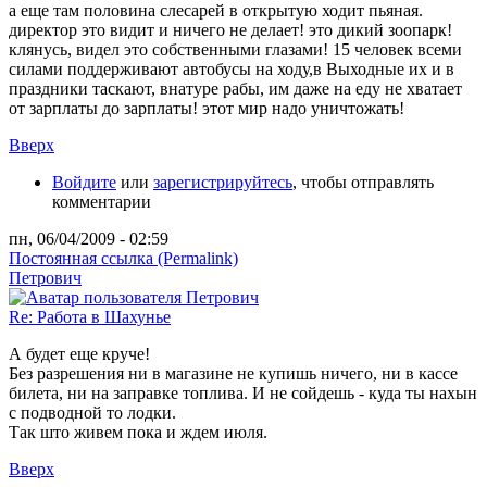
а еще там половина слесарей в открытую ходит пьяная.
директор это видит и ничего не делает! это дикий зоопарк!
клянусь, видел это собственными глазами! 15 человек всеми
силами поддерживают автобусы на ходу,в Выходные их и в
праздники таскают, внатуре рабы, им даже на еду не хватает
от зарплаты до зарплаты! этот мир надо уничтожать!
Вверх
Войдите
или
зарегистрируйтесь
, чтобы отправлять
комментарии
пн, 06/04/2009 - 02:59
Постоянная ссылка (Permalink)
Петрович
Re: Работа в Шахунье
А будет еще круче!
Без разрешения ни в магазине не купишь ничего, ни в кассе
билета, ни на заправке топлива. И не сойдешь - куда ты нахын
с подводной то лодки.
Так што живем пока и ждем июля.
Вверх