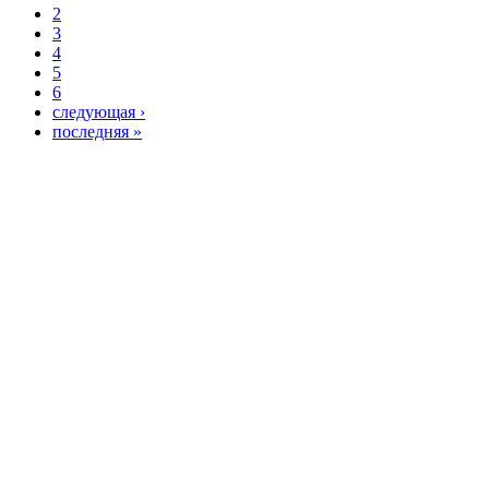
2
3
4
5
6
следующая ›
последняя »