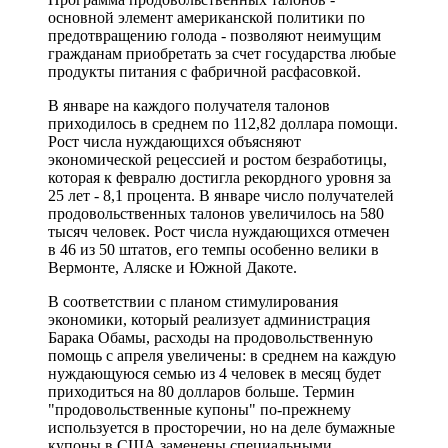
основной элемент американской политики по
предотвращению голода - позволяют неимущим
гражданам приобретать за счет государства любые
продукты питания с фабричной расфасовкой.
В январе на каждого получателя талонов
приходилось в среднем по 112,82 доллара помощи.
Рост числа нуждающихся объясняют
экономической рецессией и ростом безработицы,
которая к февралю достигла рекордного уровня за
25 лет - 8,1 процента. В январе число получателей
продовольственных талонов увеличилось на 580
тысяч человек. Рост числа нуждающихся отмечен
в 46 из 50 штатов, его темпы особенно велики в
Вермонте, Аляске и Южной Дакоте.
В соответствии с планом стимулирования
экономики, который реализует администрация
Барака Обамы, расходы на продовольственную
помощь с апреля увеличены: в среднем на каждую
нуждающуюся семью из 4 человек в месяц будет
приходиться на 80 долларов больше. Термин
"продовольственные купоны" по-прежнему
используется в просторечии, но на деле бумажные
купоны в США заменены специальными